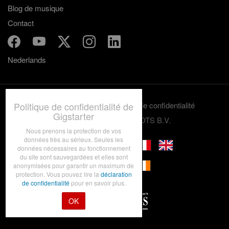
Blog de musique
Contact
Nederlands
Politique de confidentialité de
Termes et conditions
Politique de confidentialité
Gigstarter
© 2012-2026 GRASSROOTS B.V.
Nous prenons la protection de vos
données très au sérieux. Seules les
données nécessaires au fonctionnement
du site sont sauvegardées et elles sont
anonymisées pour garantir un maximum de
protection. Vous pouvez lire la
déclaration
de confidentialité
pour en savoir plus.
OK