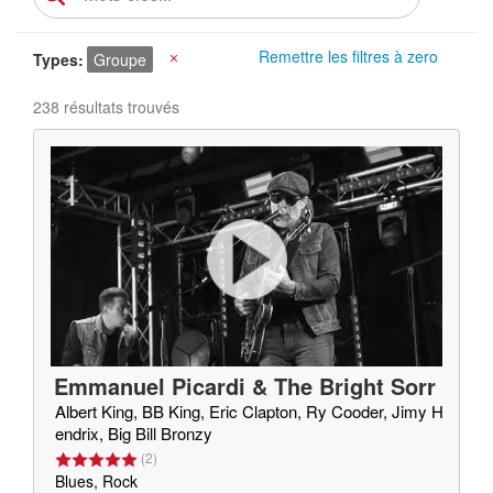
Remettre les filtres à zero
Types
Groupe
X
238 résultats trouvés
Emmanuel Picardi & The Bright Sorr
ow
Albert King, BB King, Eric Clapton, Ry Cooder, Jimy H
endrix, Big Bill Bronzy
(
2
)
Blues, Rock