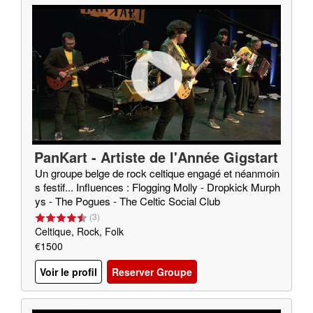
PanKart - Artiste de l'Année Gigstart
er 2020
Un groupe belge de rock celtique engagé et néanmoin
s festif... Influences : Flogging Molly - Dropkick Murph
ys - The Pogues - The Celtic Social Club
(
3
)
Celtique, Rock, Folk
€1500
Voir le profil
Reserver Groupe