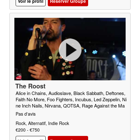
Voir le profil
Reserver Groupe
The Roost
Alice in Chains, Audioslave, Black Sabbath, Deftones,
Faith No More, Foo Fighters, Incubus, Led Zeppelin, Ni
ne Inch Nails, Nirvana, QOTSA, Rage Against the Ma
chine, Red Fang, Royal Blood, SOAD, Soundgarden, T
Pas d'avis
riggerfinger, Truck Fighters, Wolfmother
Rock, Alternatif, Indie Rock
€200 - €750