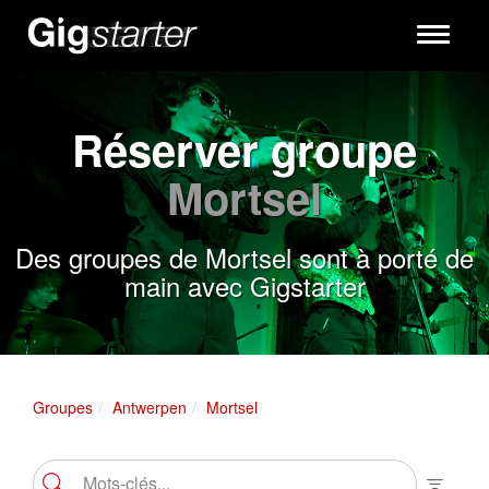
Toggle
navigati
Réserver groupe
Mortsel
Des groupes de Mortsel sont à porté de
main avec Gigstarter
Groupes
Antwerpen
Mortsel