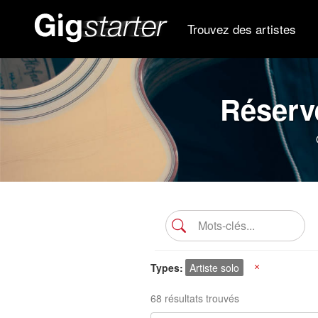
Trouvez des artistes
Réserve
Types
Artiste solo
X
68 résultats trouvés