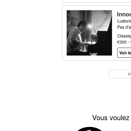
Inno
Ludovi
Pas d'a
Classi
€300 -
Voir l
P
Vous voulez 