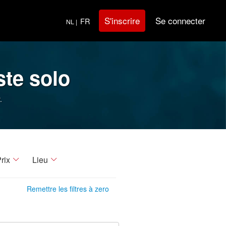
Se connecter
S'inscrire
FR
NL |
ste solo
.
rix
Lieu
Remettre les filtres à zero