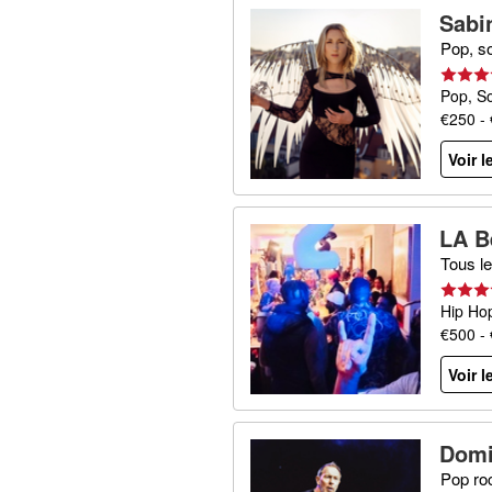
Sabi
Pop, so
Pop, S
€250 -
Voir l
LA B
Tous le
Hip Ho
€500 -
Voir l
Domi
Pop roc