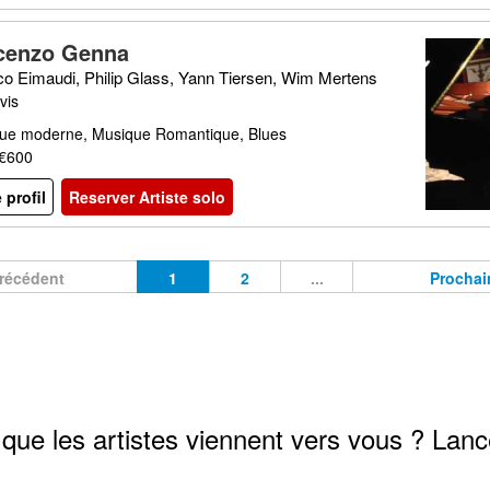
cenzo Genna
co Eimaudi, Philip Glass, Yann Tiersen, Wim Mertens
vis
que moderne, Musique Romantique, Blues
 €600
e profil
Reserver Artiste solo
récédent
1
2
...
Prochai
que les artistes viennent vers vous ? Lanc