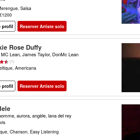
Merengue, Salsa
 €1200
e profil
Reserver Artiste solo
kie Rose Duffy
 MC Lean, James Taylor, DonMc Lean
(
1
)
eltique, Americana
e profil
Reserver Artiste solo
lele
pomme, aurora, angèle, lana del rey
vis
que, Chanson, Easy Listening