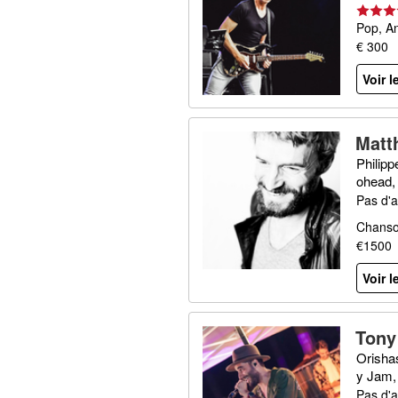
Pop, An
€ 300
Voir l
Matt
Philipp
ohead, 
Pas d'a
Chanso
€1500
Voir l
Tony
Orishas
y Jam,
Pas d'a