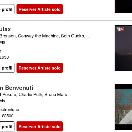
e profil
Reserver Artiste solo
ulax
 Bronson, Conway the Machine, Seth Gueko, ...
vis
p
 €650
e profil
Reserver Artiste solo
n Benvenuti
M Pokora, Charlie Puth, Bruno Mars
vis
ectronique
- €2500
e profil
Reserver Artiste solo