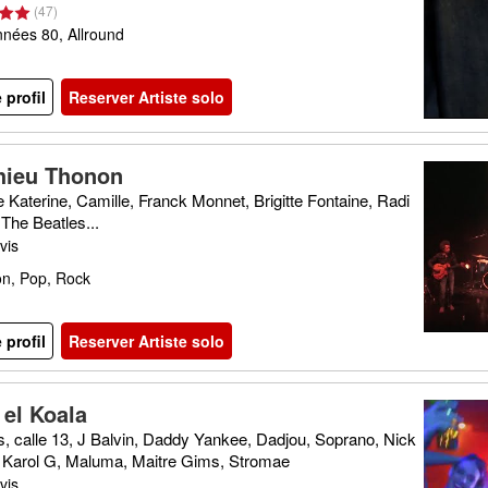
(
47
)
nées 80, Allround
e profil
Reserver Artiste solo
hieu Thonon
e Katerine, Camille, Franck Monnet, Brigitte Fontaine, Radi
The Beatles...
vis
n, Pop, Rock
e profil
Reserver Artiste solo
 el Koala
, calle 13, J Balvin, Daddy Yankee, Dadjou, Soprano, Nick
 Karol G, Maluma, Maitre Gims, Stromae
vis