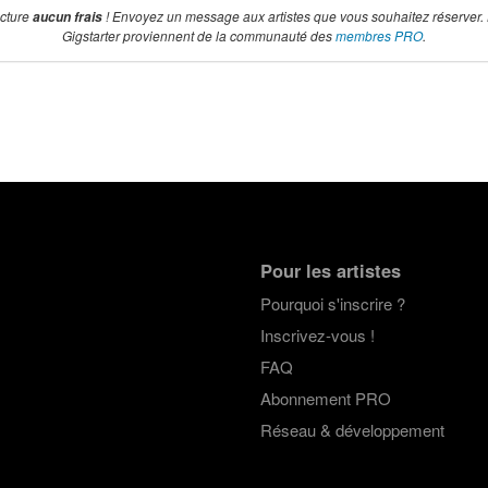
acture
! Envoyez un message aux artistes que vous souhaitez réserver.
aucun frais
Gigstarter proviennent de la communauté des
membres PRO
.
Pour les artistes
Pourquoi s'inscrire ?
Inscrivez-vous !
FAQ
Abonnement PRO
Réseau & développement