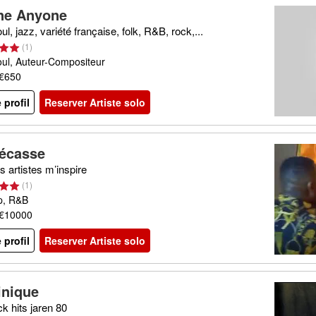
ne Anyone
ul, jazz, variété française, folk, R&B, rock,...
(
1
)
oul, Auteur-Compositeur
 €650
e profil
Reserver Artiste solo
écasse
s artistes m’inspire
(
1
)
p, R&B
 €10000
e profil
Reserver Artiste solo
nique
k hits jaren 80