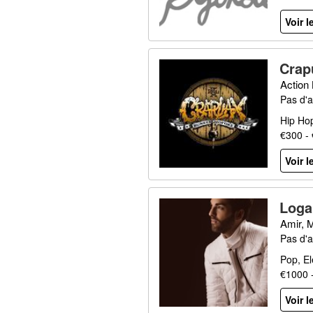
Voir l
Crap
Action
Pas d'a
Hip Ho
€300 -
Voir l
Loga
Amir, 
Pas d'a
Pop, El
€1000 
Voir l