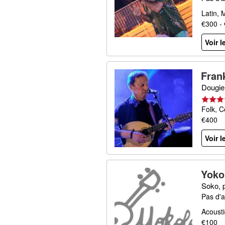
Latin, 
€300 -
Voir l
Fran
Dougie
Folk, C
€400
Voir l
Yoko
Soko, 
Pas d'a
Acousti
€100