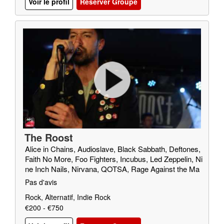
Voir le profil
Reserver Groupe
The Roost
Alice in Chains, Audioslave, Black Sabbath, Deftones,
Faith No More, Foo Fighters, Incubus, Led Zeppelin, Ni
ne Inch Nails, Nirvana, QOTSA, Rage Against the Ma
chine, Red Fang, Royal Blood, SOAD, Soundgarden, T
Pas d'avis
riggerfinger, Truck Fighters, Wolfmother
Rock, Alternatif, Indie Rock
€200 - €750