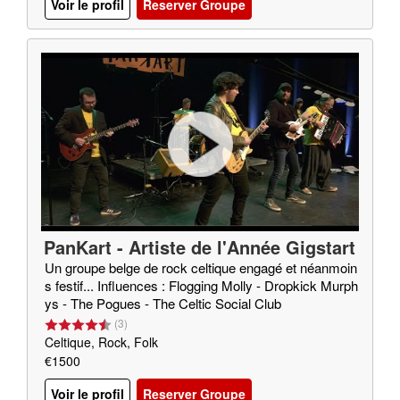
Voir le profil
Reserver Groupe
PanKart - Artiste de l'Année Gigstart
er 2020
Un groupe belge de rock celtique engagé et néanmoin
s festif... Influences : Flogging Molly - Dropkick Murph
ys - The Pogues - The Celtic Social Club
(
3
)
Celtique, Rock, Folk
€1500
Voir le profil
Reserver Groupe