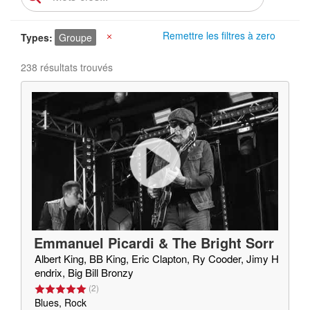
Remettre les filtres à zero
Types
Groupe
X
238 résultats trouvés
Emmanuel Picardi & The Bright Sorr
ow
Albert King, BB King, Eric Clapton, Ry Cooder, Jimy H
endrix, Big Bill Bronzy
(
2
)
Blues, Rock