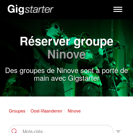
Toggle
navigati
Réserver groupe
Ninove
Des groupes de Ninove sont à porté de
main avec Gigstarter
Groupes
Oost-Vlaanderen
Ninove