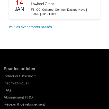
14
Lowland Grace
JAN
FB_CC. Cultureel Centrum Dacapo Hove |
19h30 | 2540 Hove
Voir les événements passés
Pour les artistes
Pourquoi s'inscrire ?
Inscrivez-vous !
FAQ
Abonnement PRO
Réseau & développement