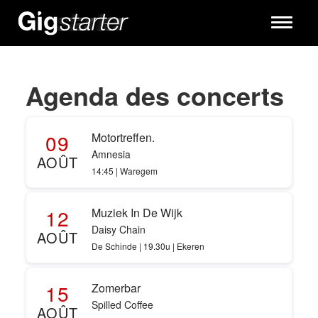
Toggle
navigati
Agenda des concerts
09
Motortreffen.
Amnesia
AOÛT
14:45 | Waregem
12
Muziek In De Wijk
Daisy Chain
AOÛT
De Schinde | 19.30u | Ekeren
15
Zomerbar
Spilled Coffee
AOÛT