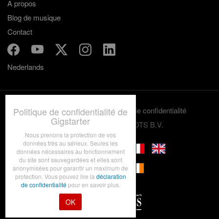
A propos
Blog de musique
Contact
Nederlands
Politique de confidentialité de
Termes et conditions
Politique de confidentialité
Gigstarter
© 2012-2026 GRASSROOTS B.V.
Nous prenons la protection de vos
données très au sérieux. Seules les
données nécessaires au fonctionnement
du site sont sauvegardées et elles sont
anonymisées pour garantir un maximum de
protection. Vous pouvez lire la
déclaration
de confidentialité
pour en savoir plus.
OK