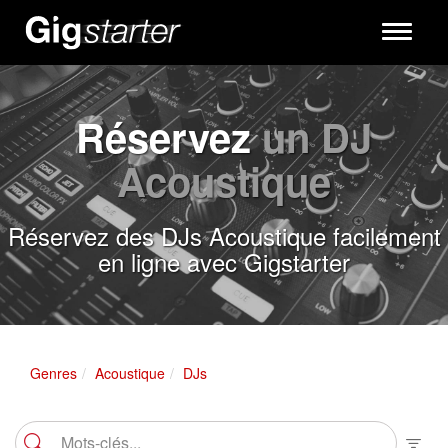
Toggle
navigati
Réservez
un DJ
Acoustique
Réservez des DJs Acoustique facilement
en ligne avec Gigstarter
Genres
Acoustique
DJs