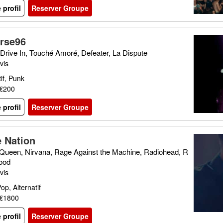
e profil
Reserver Groupe
rse96
 Drive In, Touché Amoré, Defeater, La Dispute
vis
tif, Punk
 €200
e profil
Reserver Groupe
 Nation
Queen, Nirvana, Rage Against the Machine, Radiohead, R
lood
vis
op, Alternatif
 €1800
e profil
Reserver Groupe