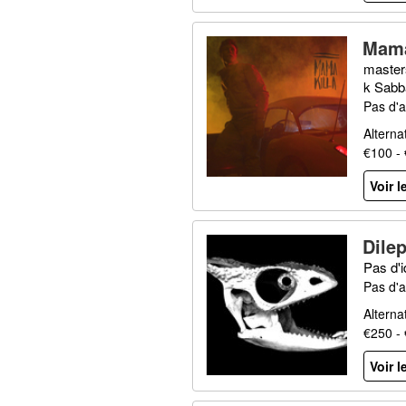
Mama
master
k Sabb
Pas d'a
Alterna
€100 -
Voir l
Dile
Pas d'
Pas d'a
Alterna
€250 -
Voir l