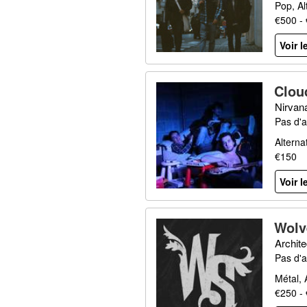
Pop, Al
€500 -
Voir l
Clou
Nirvan
Pas d'a
Alternat
€150
Voir l
Wolv
Archit
Pas d'a
Métal, A
€250 -