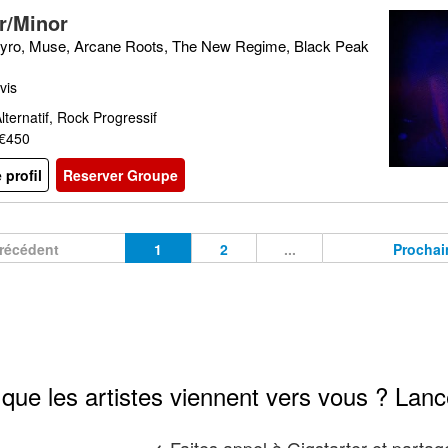
r/Minor
Clyro, Muse, Arcane Roots, The New Regime, Black Peak
vis
lternatif, Rock Progressif
 €450
e profil
Reserver Groupe
récédent
1
2
...
Prochai
que les artistes viennent vers vous ? Lanc