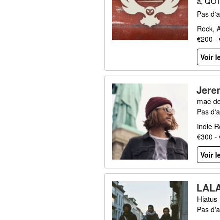
a, QOT
OAD, S
Pas d'a
Rock, A
€200 -
Voir l
Jere
mac de
Pas d'a
Indie R
€300 -
Voir l
LAL
Hiatus 
Pas d'a