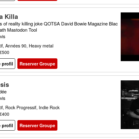
 Killa
s of reality killing joke QOTSA David Bowie Magazine Blac
ath Mastodon Tool
vis
tif, Années 90, Heavy metal
 €500
e profil
Reserver Groupe
psis
idée
vis
tif, Rock Progressif, Indie Rock
 €400
e profil
Reserver Groupe