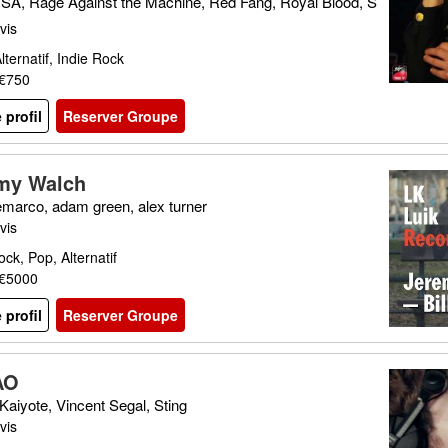
SA, Rage Against the Machine, Red Fang, Royal Blood, S
oundgarden, Triggerfinger, Truck Fighters, Wolfmother
vis
lternatif, Indie Rock
 €750
e profil
Reserver Groupe
my Walch
marco, adam green, alex turner
vis
ock, Pop, Alternatif
 €5000
e profil
Reserver Groupe
AO
Kaiyote, Vincent Segal, Sting
vis