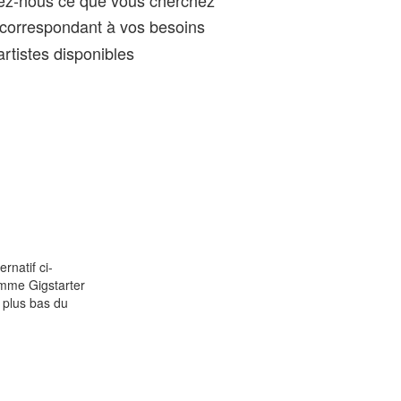
gez-nous ce que vous cherchez
correspondant à vos besoins
rtistes disponibles
rnatif ci-
Comme Gigstarter
 plus bas du