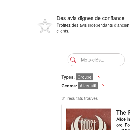
Des avis dignes de confiance
Profitez des avis indépendants d'ancien
clients.
Types
Groupe
X
Genres
Alternatif
X
31 résultats trouvés
The 
Alice i
ore, Fo