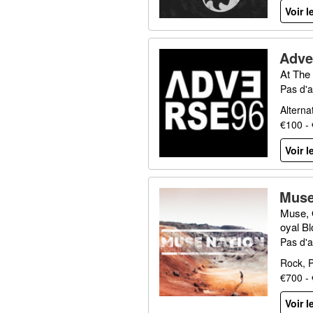
Voir l
Adve
At The
Pas d'a
Alterna
€100 -
Voir l
Muse
Muse, 
oyal B
Pas d'a
Rock, P
€700 -
Voir l