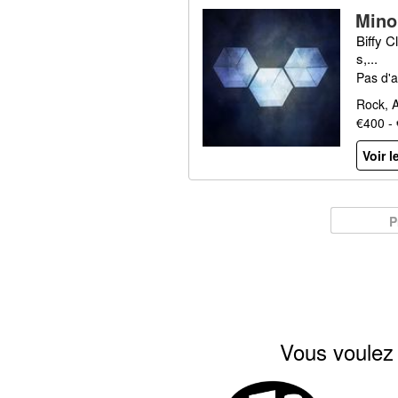
Mino
Biffy 
s,...
Pas d'a
Rock, A
€400 -
Voir l
P
Vous voulez 