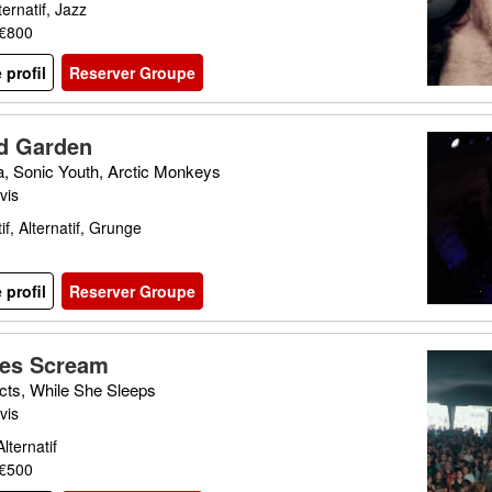
ternatif, Jazz
 €800
e profil
Reserver Groupe
d Garden
a, Sonic Youth, Arctic Monkeys
vis
if, Alternatif, Grunge
e profil
Reserver Groupe
es Scream
ects, While She Sleeps
vis
lternatif
 €500