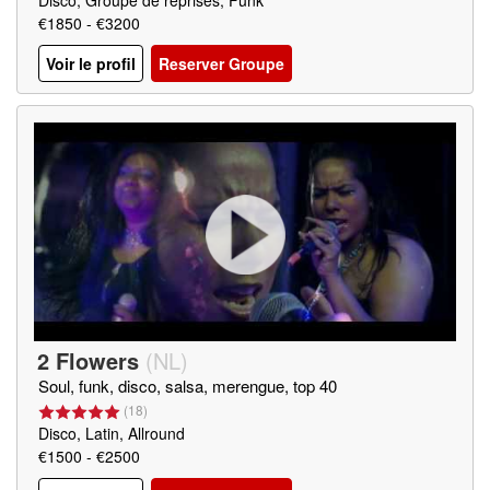
Disco, Groupe de reprises, Funk
€1850 - €3200
Voir le profil
Reserver Groupe
2 Flowers
(
NL
)
Soul, funk, disco, salsa, merengue, top 40
(
18
)
Disco, Latin, Allround
€1500 - €2500