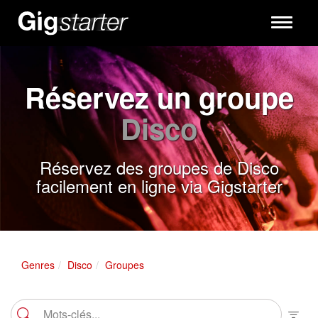
Toggle
navigati
Réservez un groupe
Disco
Réservez des groupes de Disco
facilement en ligne via Gigstarter
Genres
Disco
Groupes