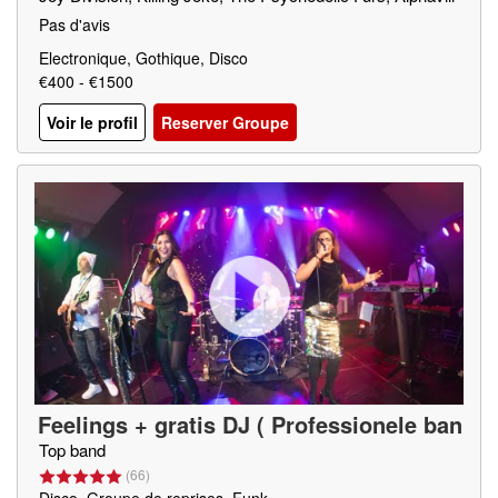
e, Bauhaus, Wolfsheim, Heaven 17, John Foxx
Pas d'avis
Electronique, Gothique, Disco
€400 - €1500
Voir le profil
Reserver Groupe
Feelings + gratis DJ ( Professionele ban
d )
(
NL
)
Top band
(
66
)