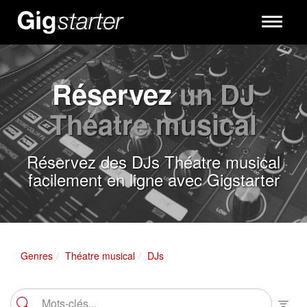
Toggle
navigati
Réservez
un DJ
Théatre musical
Réservez des DJs Théatre musical
facilement en ligne avec Gigstarter
Genres
Théatre musical
DJs