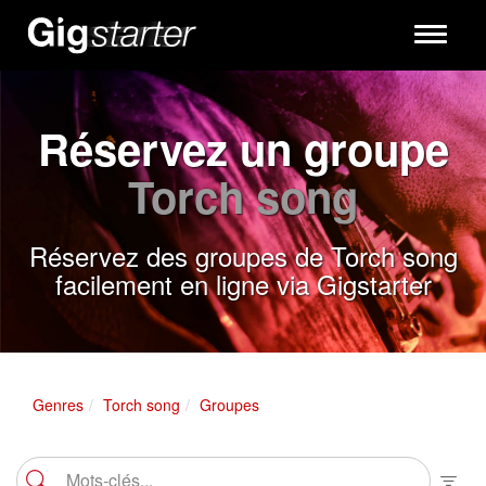
Toggle
navigati
Réservez un groupe
Torch song
Réservez des groupes de Torch song
facilement en ligne via Gigstarter
Genres
Torch song
Groupes