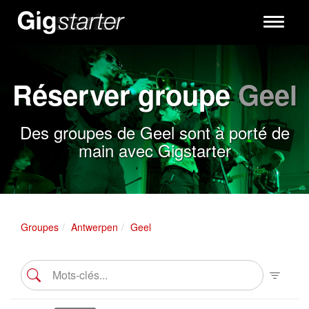
Toggle
navigati
Réserver groupe
Geel
Des groupes de Geel sont à porté de
main avec Gigstarter
Groupes
Antwerpen
Geel