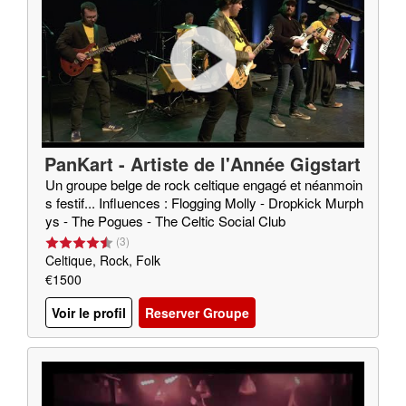
PanKart - Artiste de l'Année Gigstart
er 2020
Un groupe belge de rock celtique engagé et néanmoin
s festif... Influences : Flogging Molly - Dropkick Murph
ys - The Pogues - The Celtic Social Club
(
3
)
Celtique, Rock, Folk
€1500
Voir le profil
Reserver Groupe