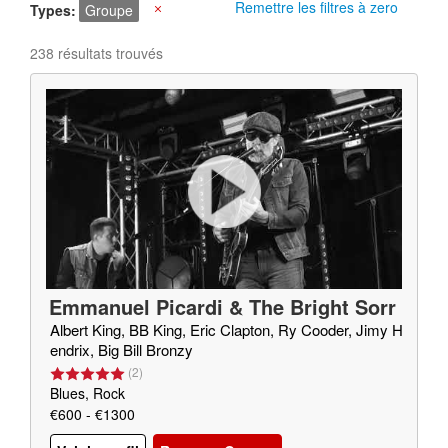
Remettre les filtres à zero
Types
Groupe
X
238 résultats trouvés
Emmanuel Picardi & The Bright Sorr
ow
Albert King, BB King, Eric Clapton, Ry Cooder, Jimy H
endrix, Big Bill Bronzy
(
2
)
Blues, Rock
€600 - €1300