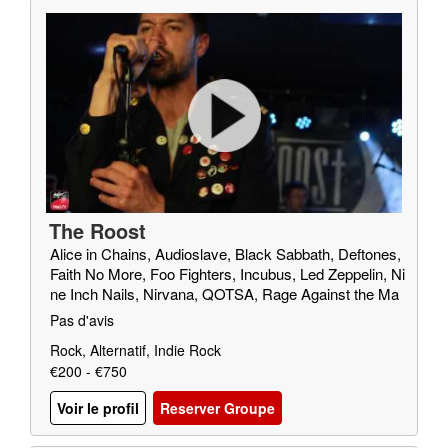
The Roost
Alice in Chains, Audioslave, Black Sabbath, Deftones,
Faith No More, Foo Fighters, Incubus, Led Zeppelin, Ni
ne Inch Nails, Nirvana, QOTSA, Rage Against the Ma
chine, Red Fang, Royal Blood, SOAD, Soundgarden, T
Pas d'avis
riggerfinger, Truck Fighters, Wolfmother
Rock, Alternatif, Indie Rock
€200 - €750
Voir le profil
Reserver Groupe