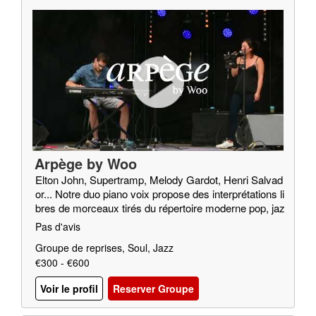
Arpège by Woo
Elton John, Supertramp, Melody Gardot, Henri Salvad
or... Notre duo piano voix propose des interprétations li
bres de morceaux tirés du répertoire moderne pop, jaz
z, soul…
Pas d'avis
Groupe de reprises, Soul, Jazz
€300 - €600
Voir le profil
Reserver Groupe