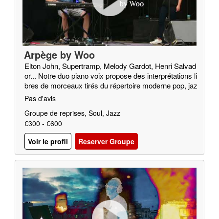
Arpège by Woo
Elton John, Supertramp, Melody Gardot, Henri Salvad
or... Notre duo piano voix propose des interprétations li
bres de morceaux tirés du répertoire moderne pop, jaz
z, soul…
Pas d'avis
Groupe de reprises, Soul, Jazz
€300 - €600
Voir le profil
Reserver Groupe