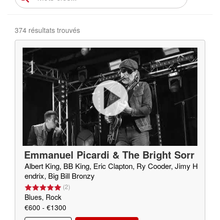
374 résultats trouvés
Emmanuel Picardi & The Bright Sorr
ow
Albert King, BB King, Eric Clapton, Ry Cooder, Jimy H
endrix, Big Bill Bronzy
(
2
)
Blues, Rock
€600 - €1300