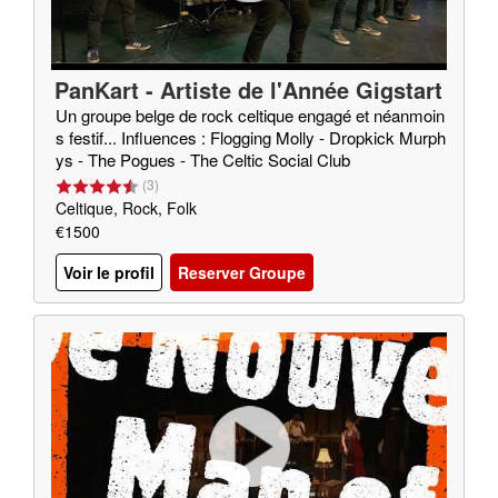
PanKart - Artiste de l'Année Gigstart
er 2020
Un groupe belge de rock celtique engagé et néanmoin
s festif... Influences : Flogging Molly - Dropkick Murph
ys - The Pogues - The Celtic Social Club
(
3
)
Celtique, Rock, Folk
€1500
Voir le profil
Reserver Groupe