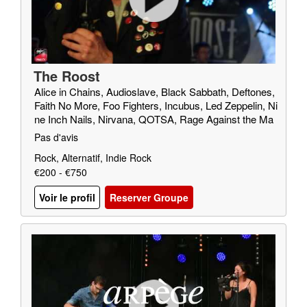
The Roost
Alice in Chains, Audioslave, Black Sabbath, Deftones,
Faith No More, Foo Fighters, Incubus, Led Zeppelin, Ni
ne Inch Nails, Nirvana, QOTSA, Rage Against the Ma
chine, Red Fang, Royal Blood, SOAD, Soundgarden, T
Pas d'avis
riggerfinger, Truck Fighters, Wolfmother
Rock, Alternatif, Indie Rock
€200 - €750
Voir le profil
Reserver Groupe