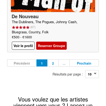
De Nouveau
The Dubliners, The Pogues, Johnny Cash,
(
67
)
Bluegrass, Country, Folk
€500 - €1600
Voir le profil
Reserver Groupe
Précédent
1
2
...
Prochain
Résultats par page :
Vous voulez que les artistes
viennent vers vous ? Lancez un