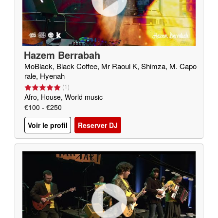
Hazem Berrabah
MoBlack, Black Coffee, Mr Raoul K, Shimza, M. Capo
rale, Hyenah
(
1
)
Afro, House, World music
€100 - €250
Voir le profil
Reserver DJ