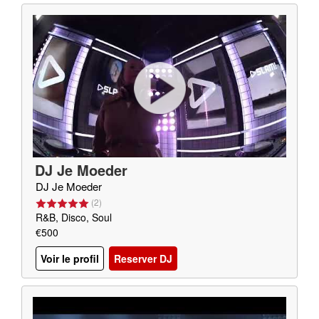
DJ Je Moeder
DJ Je Moeder
(
2
)
R&B, Disco, Soul
€500
Voir le profil
Reserver DJ