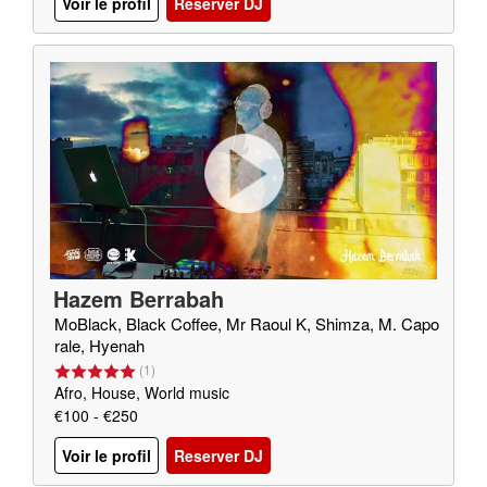
Voir le profil
Reserver DJ
Hazem Berrabah
MoBlack, Black Coffee, Mr Raoul K, Shimza, M. Capo
rale, Hyenah
(
1
)
Afro, House, World music
€100 - €250
Voir le profil
Reserver DJ