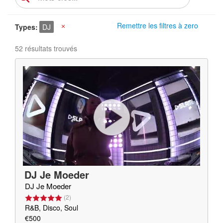
Remettre les filtres à zero
Types
DJ
X
52 résultats trouvés
DJ Je Moeder
DJ Je Moeder
(
2
)
R&B, Disco, Soul
€500