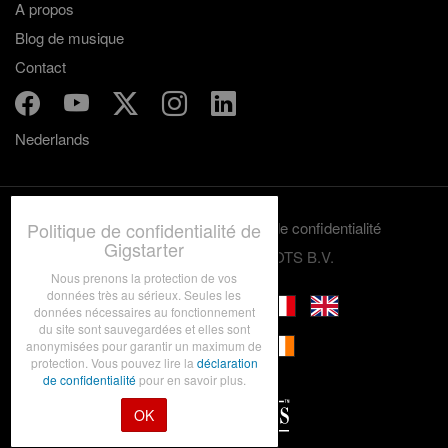
A propos
Blog de musique
Contact
Nederlands
Politique de confidentialité de
Termes et conditions
Politique de confidentialité
Gigstarter
© 2012-2026 GRASSROOTS B.V.
Nous prenons la protection de vos
données très au sérieux. Seules les
données nécessaires au fonctionnement
du site sont sauvegardées et elles sont
anonymisées pour garantir un maximum de
protection. Vous pouvez lire la
déclaration
de confidentialité
pour en savoir plus.
OK