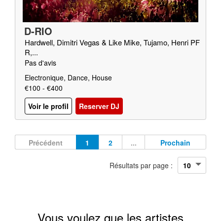
D-RIO
Hardwell, Dimitri Vegas & Like Mike, Tujamo, Henri PF
R,...
Pas d'avis
Electronique, Dance, House
€100 - €400
Voir le profil
Reserver DJ
Précédent
1
2
...
Prochain
Résultats par page :
Vous voulez que les artistes