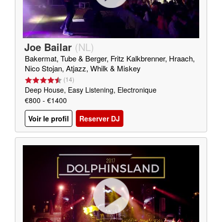
Joe Bailar
(
NL
)
Bakermat, Tube & Berger, Fritz Kalkbrenner, Hraach,
Nico Stojan, Atjazz, Whilk & Miskey
(
14
)
Deep House, Easy Listening, Electronique
€800 - €1400
Voir le profil
Reserver DJ