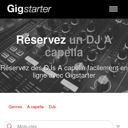
Toggle
navigati
Réservez
un DJ A
capella
Réservez des DJs A capella facilement en
ligne avec Gigstarter
Genres
A capella
DJs