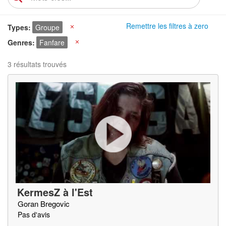
Remettre les filtres à zero
Types
Groupe
X
Genres
Fanfare
X
3 résultats trouvés
KermesZ à l'Est
Goran Bregovic
Pas d'avis