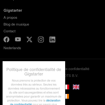
Gigstarter
A propos
Blog de musique
Contact
Nederlands
Politique de confidentialité de
Termes et conditions
Politique de confidentialité
Gigstarter
© 2012-2026 GRASSROOTS B.V.
Nous prenons la protection de vos
données très au sérieux. Seules les
données nécessaires au fonctionnement
du site sont sauvegardées et elles sont
anonymisées pour garantir un maximum de
protection. Vous pouvez lire la
déclaration
de confidentialité
pour en savoir plus.