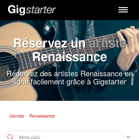
Toggle
navigati
Réservez un
artiste
Renaissance
Réservez des artistes Renaissance en
ligne facilement grâce à Gigstarter
Genres
Renaissance