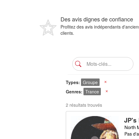
Des avis dignes de confiance
Profitez des avis indépendants d'ancien
clients.
Types
Groupe
X
Genres
Trance
X
2 résultats trouvés
JP's
North M
Pas d'a