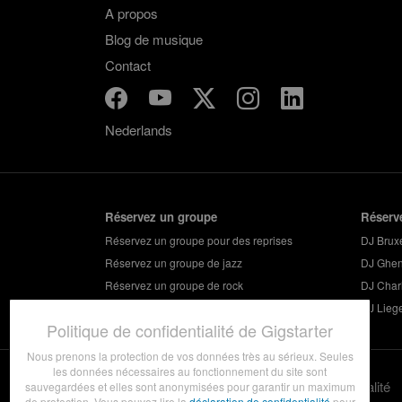
A propos
Blog de musique
Contact
Nederlands
Réservez un groupe
Réserv
Réservez un groupe pour des reprises
DJ Bruxe
Réservez un groupe de jazz
DJ Ghen
Réservez un groupe de rock
DJ Charl
Réservez un groupe pour vos soirées
DJ Lieg
Politique de confidentialité de Gigstarter
Nous prenons la protection de vos données très au sérieux. Seules
les données nécessaires au fonctionnement du site sont
Termes et conditions
Politique de confidentialité
sauvegardées et elles sont anonymisées pour garantir un maximum
de protection. Vous pouvez lire la
déclaration de confidentialité
pour