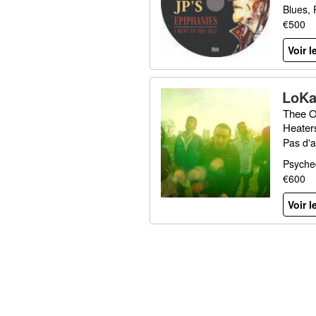
Blues, 
€500
Voir l
LoKa
Thee O
Heater
Pas d'a
Psyched
€600
Voir l