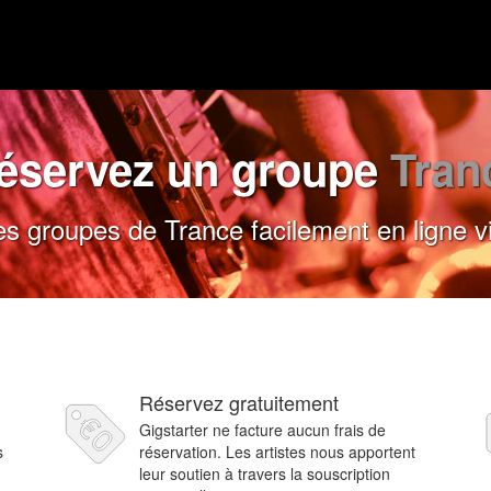
éservez un groupe
Tran
s groupes de Trance facilement en ligne vi
Réservez gratuitement
Gigstarter ne facture aucun frais de
s
réservation. Les artistes nous apportent
leur soutien à travers la souscription