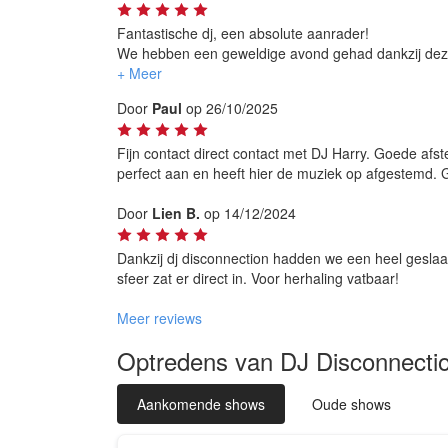
Fantastische dj, een absolute aanrader!
We hebben een geweldige avond gehad dankzij deze d
prijsberekening was heel correct en transparant, en hi
heeft de hele avond de genres van muziek gedraaid
Door
Paul
op 26/10/2025
Fijn contact direct contact met DJ Harry. Goede afs
perfect aan en heeft hier de muziek op afgestemd.
Door
Lien B.
op 14/12/2024
Dankzij dj disconnection hadden we een heel geslaa
sfeer zat er direct in. Voor herhaling vatbaar!
Meer reviews
Optredens van DJ Disconnecti
Aankomende shows
Oude shows