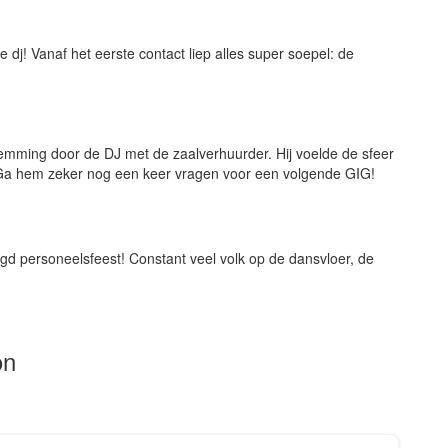
j! Vanaf het eerste contact liep alles super soepel: de
j is ontzettend vriendelijk in de omgang. Het belangrijkste: hij
 die we hadden gevraagd.Bedankt voor het topfeest!
temming door de DJ met de zaalverhuurder. Hij voelde de sfeer
 Ga hem zeker nog een keer vragen voor een volgende GIG!
gd personeelsfeest! Constant veel volk op de dansvloer, de
on