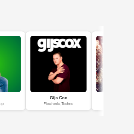
Gijs Cox
DJ & Live MUSIC
Electronic, Techno
Pop, Funk