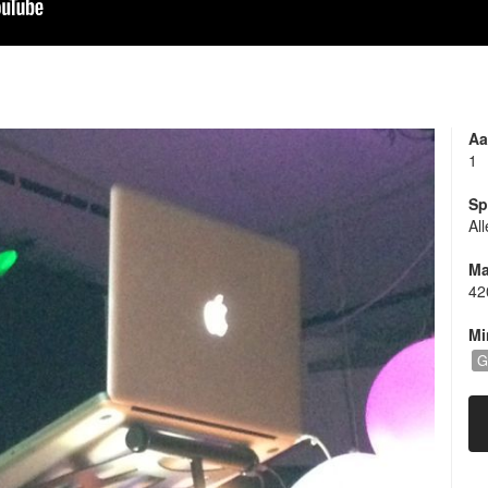
Aa
1
Sp
Al
Ma
42
Mi
G