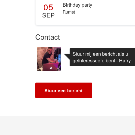
05
Birthday party
Rumst
SEP
Contact
Stuur mij een bericht als u
geïnteresseerd bent - Harry
Stuur een bericht