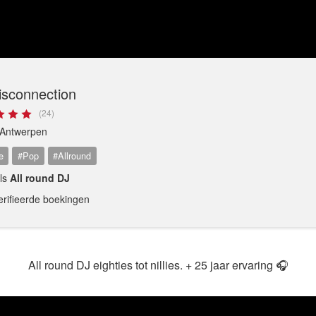
isconnection
(24)
Antwerpen
e
#Pop
#Allround
als
All round DJ
erifieerde boekingen
All round DJ eighties tot nillies. + 25 jaar ervaring 🎧