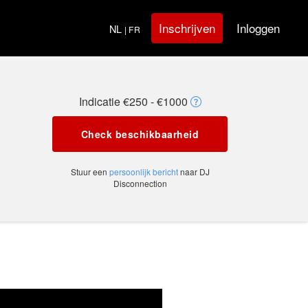
Inloggen
Inschrijven
NL
| FR
Indicatie €250 - €1000
Check beschikbaarheid
Stuur een
persoonlijk bericht
naar DJ
Disconnection