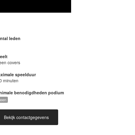
ntal leden
eelt
leen covers
ximale speelduur
0 minuten
nimale benodigdheden podium
een
Bekijk contactgegevens