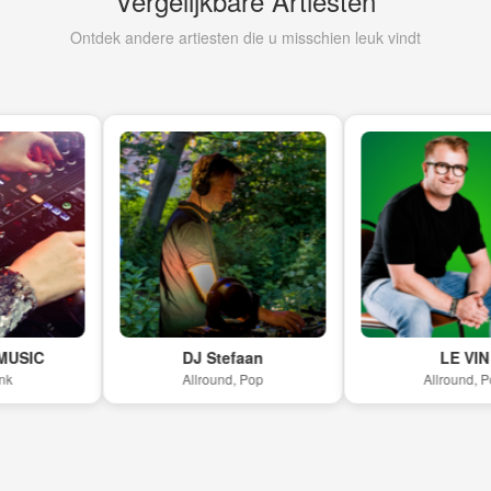
Vergelijkbare Artiesten
Ontdek andere artiesten die u misschien leuk vindt
DJ Stefaan
LE VIN
Allround, Pop
Allround, Pop