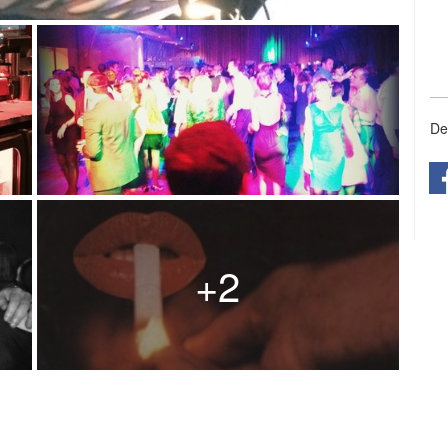
De
+2