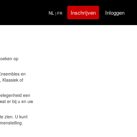
Inloggen
Inschrijven
NL
| FR
 zoeken op
t Ensembles en
, Klassiek of
gelegenheid een
at er bij u en uw
te zien. U kunt
menstelling.