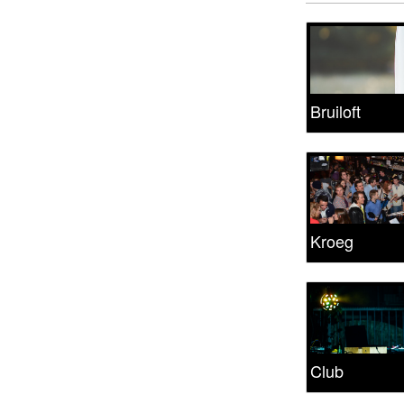
Bruiloft
Kroeg
Club