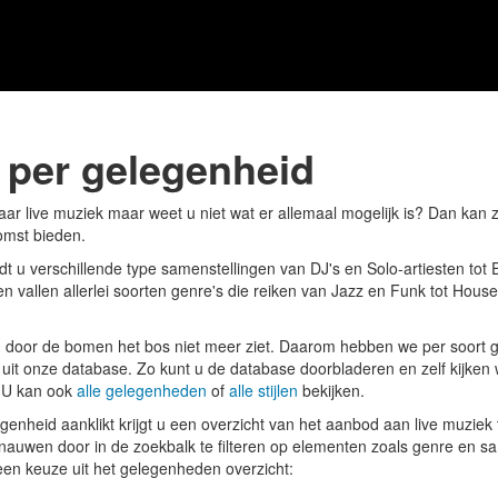
 per gelegenheid
aar live muziek maar weet u niet wat er allemaal mogelijk is? Dan kan
omst bieden.
dt u verschillende type samenstellingen van DJ's en Solo-artiesten to
n vallen allerlei soorten genre's die reiken van Jazz en Funk tot House
 u door de bomen het bos niet meer ziet. Daarom hebben we per soort 
uit onze database. Zo kunt u de database doorbladeren en zelf kijken w
 U kan ook
alle gelegenheden
of
alle stijlen
bekijken.
enheid aanklikt krijgt u een overzicht van het aanbod aan live muziek 
rnauwen door in de zoekbalk te filteren op elementen zoals genre en sa
en keuze uit het gelegenheden overzicht: