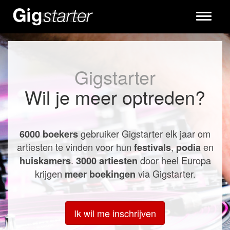
Toggle
navigati
Gigstarter
Wil je meer optreden?
gebruiker Gigstarter elk jaar om
6000 boekers
artiesten te vinden voor hun
,
en
festivals
podia
.
door heel Europa
huiskamers
3000 artiesten
krijgen
via Gigstarter.
meer boekingen
Ik wil me inschrijven