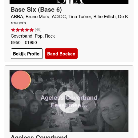
Base Six (Base 6)
ABBA, Bruno Mars, AC/DC, Tina Turner, Billie Eillish, De K
reuners,...
(
46
)
Coverband, Pop, Rock
€950 - €1950
Bekijk Profiel
Band Boeken
Ageless Coverband