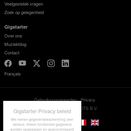
Veelgestelde vragen
Zoek op gelegenheid
Gigstarter
Over ons
Muziekblog
Contact
Français
Gebruiksvoorwaarden
Privacy
© 2012-2026 GRASSROOTS B.V.
Gigstarter Privacy beleid
We nemen gegevensbescherming zeer
serieus. Alleen functionele gegevens
worden opgeslagen en geanonimiseerd