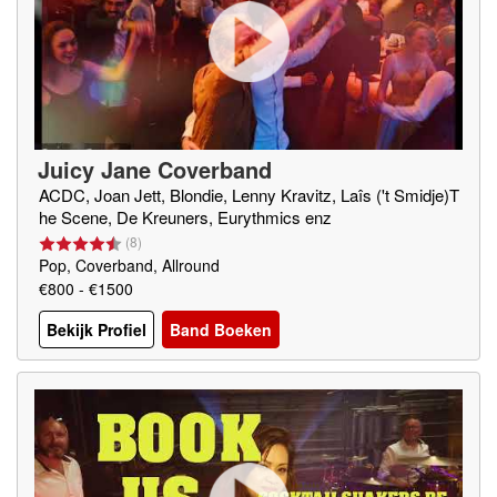
Juicy Jane Coverband
ACDC, Joan Jett, Blondie, Lenny Kravitz, Laîs ('t Smidje)T
he Scene, De Kreuners, Eurythmics enz
(
8
)
Pop, Coverband, Allround
€800 - €1500
Bekijk Profiel
Band Boeken