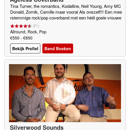
Tina Turner, the romantics, Kodalline, Neil Young, Amy MC
Donald, Zornik, Camille maar vooral Als onszelf!!! Een mee
rstemmige rock/pop coverband met een héél goeie vrouwe
lijke zangeres met bakken ervaring!!!!! Beschikt over eigen
(
21
)
PA
Allround, Rock, Pop
€550 - €850
Bekijk Profiel
Band Boeken
Silverwood Sounds