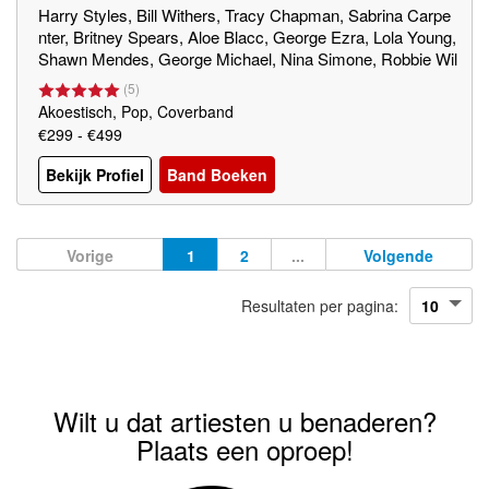
Harry Styles, Bill Withers, Tracy Chapman, Sabrina Carpe
nter, Britney Spears, Aloe Blacc, George Ezra, Lola Young,
Shawn Mendes, George Michael, Nina Simone, Robbie Wil
liams, Justin Timberlake, Katy Perry, Seal, OneRepublic, B
(
5
)
obby Hebb, Bruno Mars
Akoestisch, Pop, Coverband
€299 - €499
Bekijk Profiel
Band Boeken
Vorige
1
2
...
Volgende
Resultaten per pagina:
Wilt u dat artiesten u benaderen?
Plaats een oproep!