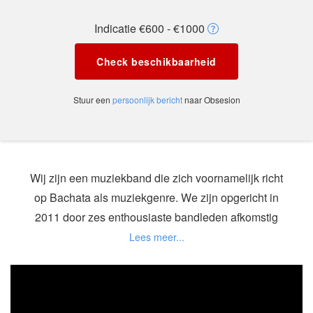
Indicatie €600 - €1000
Check beschikbaarheid
Stuur een
persoonlijk bericht
naar Obsesion
Wij zijn een muziekband die zich voornamelijk richt
op Bachata als muziekgenre. We zijn opgericht in
2011 door zes enthousiaste bandleden afkomstig
uit de warmere streken in de wereld. Multiculturele
samenstelling met passie voor bachata!