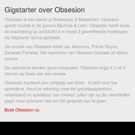
Gigstarter over Obsesion
Obsesion is een band uit Antwerpen & Maastricht. Obsesion
speelt muziek in de genres Bachata & Latin. Obsesion heeft sinds
de inschrijving op 24/04/2014 in totaal 2 geverifieerde boekingen
via Gigstarter binnengehaald.
De muziek van Obsesion klinkt als: Aventura, Prince Royce,
Zacarias Ferreira. Het repertoire van Obsesion bestaat uit alleen
covers.
De optredens worden goed ontvangen: Obsesion krijgt 4.5 uit 5
sterren op basis van één review.
Obsesion hanteert een richtprijs van €600 - €1000 voor live
optredens. Houd er rekening mee dat geluidsapparatuur,
reisafstand en speelduur van invloed zullen zijn op de uiteindelijke
gage maar schroom niet om het gesprek aan te gaan.
Boek Obsesion nu