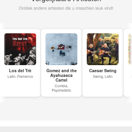
Ontdek andere artiesten die u misschien leuk vindt
Los del Trè
Gomez and the
Caesar Swing
J
Ayahuasca
Latin, Flamenco
Swing, Latin
Ak
Cartel
Cumbia,
Psychedelic