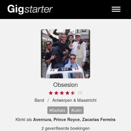
Toggle
navigati
Obsesion
(1)
Band /
Antwerpen & Maastricht
#Bachata
#Latin
Klinkt als
Aventura, Prince Royce, Zacarias Ferreira
2 geverifieerde boekingen