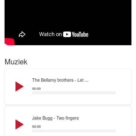
Muzikale groetjes
Muziek
Audio
The Bellamy brothers - Let ...
Player
00:00
Audio
Jake Bugg - Two fingers
Player
00:00