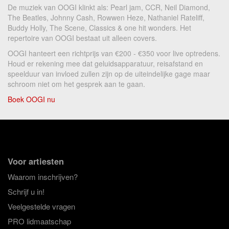
De muziek van OOGI klinkt als: Pearl jam, CCR, Neil Diamond,
The Beatles, Johnny Cash, Rowwen Heze, Nathaniel Rateliff,
Buddy Holly, The Scene, Classics & one hit wonders. Het
repertoire van OOGI bestaat uit alleen covers.
OOGI hanteert een richtprijs van €200 - €350 voor live optredens.
Houd er rekening mee dat geluidsapparatuur, reisafstand en
speelduur van invloed zullen zijn op de uiteindelijke gage maar
schroom niet om het gesprek aan te gaan.
Boek OOGI nu
Voor artiesten
Waarom inschrijven?
Schrijf u in!
Veelgestelde vragen
PRO lidmaatschap