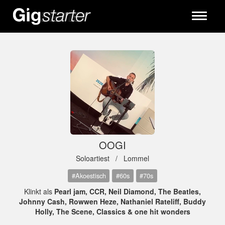
Toggle
navigati
OOGI
Soloartiest /
Lommel
#Akoestisch
#60s
#70s
Klinkt als
Pearl jam, CCR, Neil Diamond, The Beatles,
Johnny Cash, Rowwen Heze, Nathaniel Rateliff, Buddy
Holly, The Scene, Classics & one hit wonders