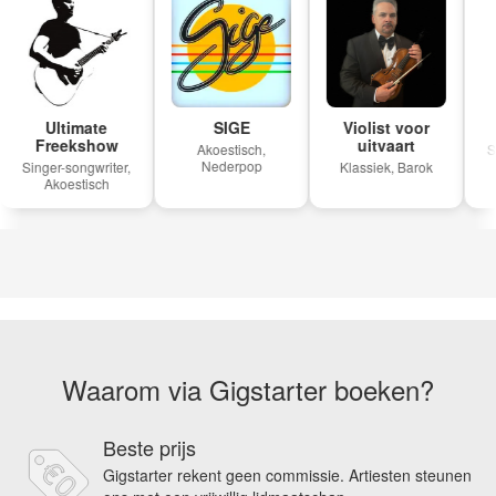
Ultimate
SIGE
Violist voor
Freekshow
uitvaart
Akoestisch,
Si
Nederpop
Singer-songwriter,
Klassiek, Barok
Akoestisch
Waarom via Gigstarter boeken?
Beste prijs
Gigstarter rekent geen commissie. Artiesten steunen