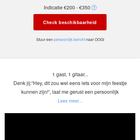
Indicatie €200 - €350
Check beschikbaarheid
Stuur een
persoonlijk bericht
naar OOGI
1 gast, 1 gitaar...
Denk jij:”Hey, dit zou wel eens iets voor mijn feestje
kunnen zijn!”, laat me gerust een persoonlijk
berichtje achter of stuur me een mailtje en
misschien kunnen wij er dan samen iets leuks van
maken. Check even mijn FB pagina.
Tot snel!