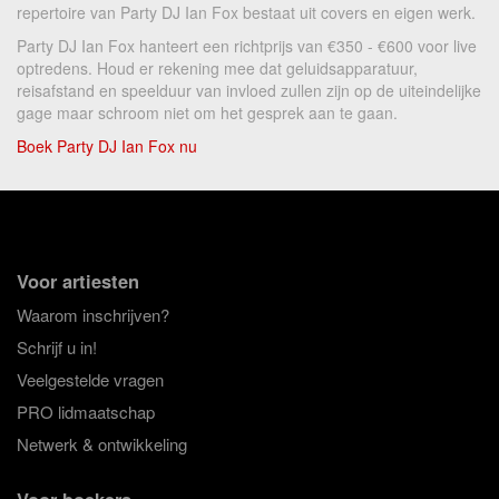
repertoire van Party DJ Ian Fox bestaat uit covers en eigen werk.
Party DJ Ian Fox hanteert een richtprijs van €350 - €600 voor live
optredens. Houd er rekening mee dat geluidsapparatuur,
reisafstand en speelduur van invloed zullen zijn op de uiteindelijke
gage maar schroom niet om het gesprek aan te gaan.
Boek Party DJ Ian Fox nu
Voor artiesten
Waarom inschrijven?
Schrijf u in!
Veelgestelde vragen
PRO lidmaatschap
Netwerk & ontwikkeling
Voor boekers