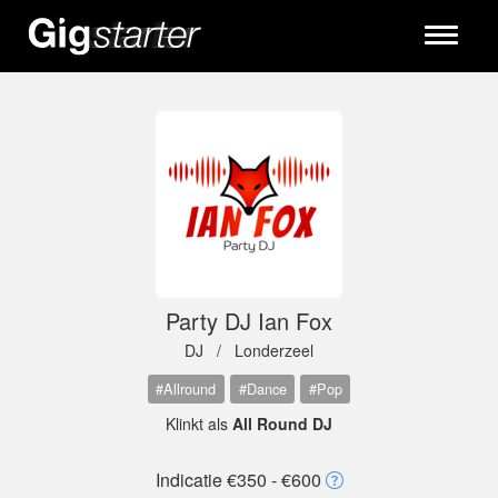
Toggle
navigati
Party DJ Ian Fox
DJ /
Londerzeel
#Allround
#Dance
#Pop
Klinkt als
All Round DJ
Indicatie €350 - €600