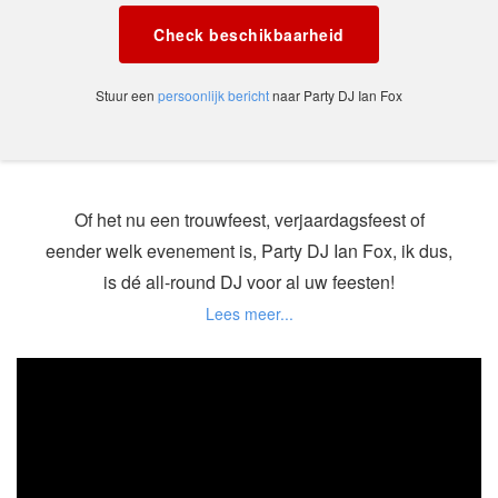
Check beschikbaarheid
Stuur een
persoonlijk bericht
naar Party DJ Ian Fox
Of het nu een trouwfeest, verjaardagsfeest of
eender welk evenement is, Party DJ Ian Fox, ik dus,
is dé all-round DJ voor al uw feesten!
Gestart in 2003 als DJ gespecialiseerd in
elektronische muziek heb ik door de jaren heen
heel wat ervaring opgedaan achter de draaitafels.
Van jeugdhuizen en open-air podia tot schoolfuiven;