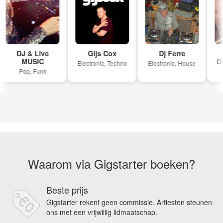
DJ & Live
Gijs Cox
Dj Ferre
MUSIC
Di
Electronic, Techno
Electronic, House
Pop, Funk
Waarom via Gigstarter boeken?
Beste prijs
Gigstarter rekent geen commissie. Artiesten steunen
ons met een vrijwillig lidmaatschap.