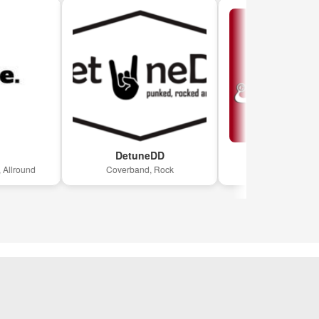
DetuneDD
RitA Coverband
nd
Coverband, Rock
Coverband, Nederpop