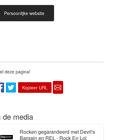
Persoonlijke website
2025 Kerstmarkt Bassevelde
el deze pagina!
Kopieer URL
2019 (voormalige bezetting)
n de media
Rocken gegarandeerd met Devil's
Bargain en REL - Rock En Lol