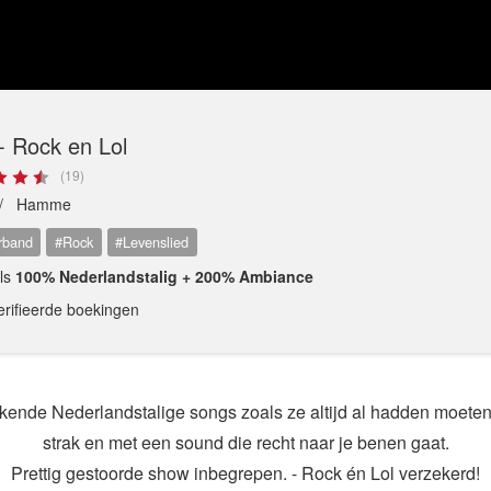
- Rock en Lol
(19)
 /
Hamme
rband
#Rock
#Levenslied
als
100% Nederlandstalig + 200% Ambiance
erifieerde boekingen
ende Nederlandstalige songs zoals ze altijd al hadden moeten 
strak en met een sound die recht naar je benen gaat.
Prettig gestoorde show inbegrepen. - Rock én Lol verzekerd!