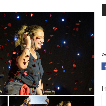
REL 
De
REL 
I