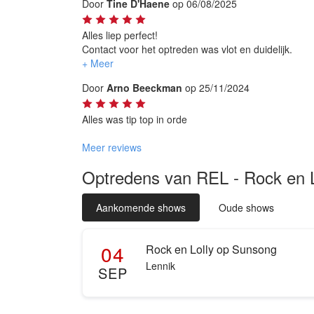
Door
Tine D'Haene
op 06/08/2025
Alles liep perfect!
Contact voor het optreden was vlot en duidelijk.
Optreden was dik in orde! Heel leuk! Goede artieste
Stuk voor stuk aangename mensen.
Door
Arno Beeckman
op 25/11/2024
Dikke aanrader!
Alles was tip top in orde
Meer reviews
Optredens van REL - Rock en 
Aankomende shows
Oude shows
04
Rock en Lolly op Sunsong
Lennik
SEP