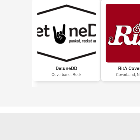
DetuneDD
RitA Coverband
ound
Coverband, Rock
Coverband, Nederpo