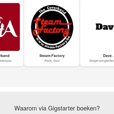
Steam-Factory
Dave.
p
Rock, Soul
Singer-songwriter, Allrou
Waarom via Gigstarter boeken?