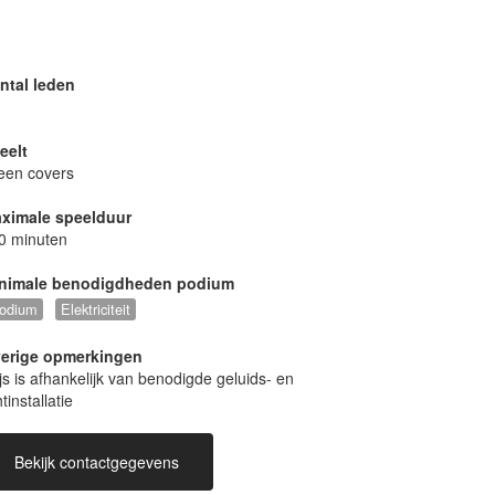
ntal leden
eelt
leen covers
2025 Jaarmarkt Hamme
ximale speelduur
0 minuten
nimale benodigdheden podium
odium
Elektriciteit
erige opmerkingen
ijs is afhankelijk van benodigde geluids- en
htinstallatie
2025 Kersthappening Asse
Bekijk contactgegevens