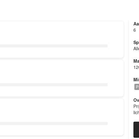
Aa
6
Sp
Al
REL 
Ma
12
Mi
P
Ov
Pr
lic
REL 