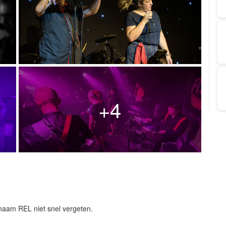
+4
naam REL niet snel vergeten.