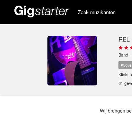
Zoek muzikanten
REL 
Band
#Cove
Klinkt 
61 gev
Wij brengen bek