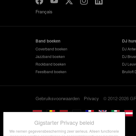
Français
Band boeken
DJ hur
Coverband boeken
DJ Antw
Jazzband boeken
DJ Brus
Rockband boeken
DJ Leuv
Feestband boeken
Bruiloft 
Gebruiksvoorwaarden
Privacy
© 2012-2026 
Gigstarter Privacy beleid
We nemen gegevensbescherming zeer serieus. Alleen functionele