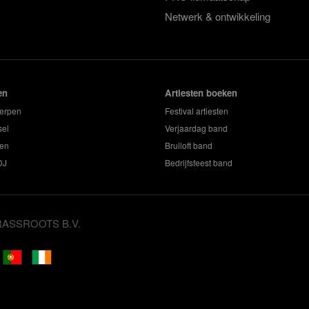
Netwerk & ontwikkeling
en
Artiesten boeken
erpen
Festival artiesten
sel
Verjaardag band
en
Bruiloft band
DJ
Bedrijfsfeest band
GRASSROOTS B.V.