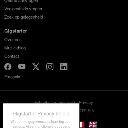
Offerte aanvragen
Veelgestelde vragen
Zoek op gelegenheid
Gigstarter
Over ons
Muziekblog
Contact
Français
Gebruiksvoorwaarden
Privacy
© 2012-2026 GRASSROOTS B.V.
Gigstarter Privacy beleid
We nemen gegevensbescherming zeer
serieus. Alleen functionele gegevens