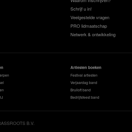
Waarom inschrijven?
Schrijf u in!
Veelgestelde vragen
PRO lidmaatschap
Netwerk & ontwikkeling
en
Artiesten boeken
erpen
Festival artiesten
sel
Verjaardag band
en
Bruiloft band
DJ
Bedrijfsfeest band
GRASSROOTS B.V.