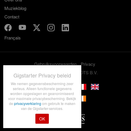
Muziekblog
Contact
Français
Gebruiksvoorwaarden
Privacy
© 2012-2026 GRASSROOTS B.V.
Gigstarter Privacy beleid
We nemen gegevensbescherming zeer
serieus. Alleen functionele gegevens
worden opgeslagen en geanonimiseerd
voor maximale privacybescherming. Bekijk
de
privacyverklaring
om gebruik te maken
van de Gigstarter-services.
OK