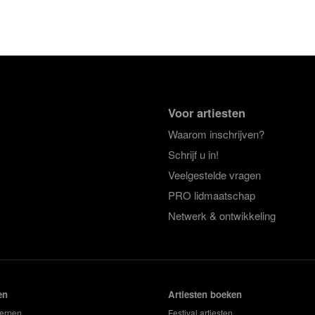
Voor artiesten
Waarom inschrijven?
Schrijf u in!
Veelgestelde vragen
PRO lidmaatschap
Netwerk & ontwikkeling
en
Artiesten boeken
erpen
Festival artiesten