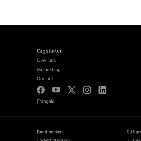
Gigstarter
Over ons
Muziekblog
Contact
Français
Band boeken
DJ hur
Coverband boeken
DJ Antw