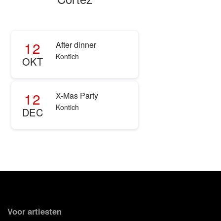
12
After dinner
Kontich
OKT
12
X-Mas Party
Kontich
DEC
Voor artiesten