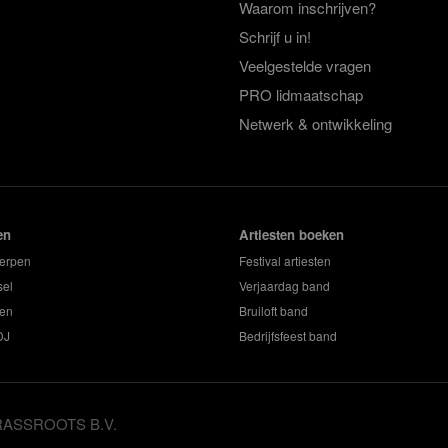
Waarom inschrijven?
Schrijf u in!
Veelgestelde vragen
PRO lidmaatschap
Netwerk & ontwikkeling
en
Artiesten boeken
erpen
Festival artiesten
sel
Verjaardag band
en
Bruiloft band
DJ
Bedrijfsfeest band
GRASSROOTS B.V.