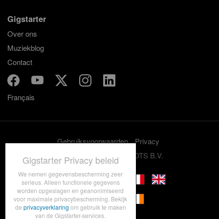
Gigstarter
Over ons
Muziekblog
Contact
Français
Gebruiksvoorwaarden
Privacy
© 2012-2026 GRASSROOTS B.V.
Gigstarter Privacy beleid
We nemen gegevensbescherming zeer
serieus. Alleen functionele gegevens
worden opgeslagen en geanonimiseerd
voor maximale privacybescherming. Bekijk
de
privacyverklaring
om gebruik te maken
van de Gigstarter-services.