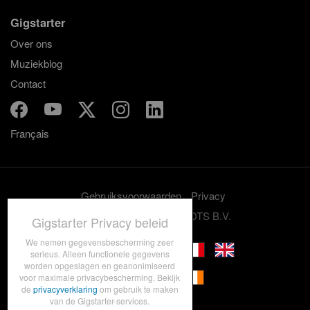
Gigstarter
Over ons
Muziekblog
Contact
Français
Gebruiksvoorwaarden
Privacy
© 2012-2026 GRASSROOTS B.V.
Gigstarter Privacy beleid
We nemen gegevensbescherming zeer
serieus. Alleen functionele gegevens
worden opgeslagen en geanonimiseerd
voor maximale privacybescherming. Bekijk
de
privacyverklaring
om gebruik te maken
van de Gigstarter-services.