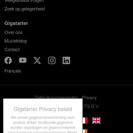
Zoek op gelegenheid
Gigstarter
Over ons
Muziekblog
Contact
Français
Gebruiksvoorwaarden
Privacy
© 2012-2026 GRASSROOTS B.V.
Gigstarter Privacy beleid
We nemen gegevensbescherming zeer
serieus. Alleen functionele gegevens
worden opgeslagen en geanonimiseerd
voor maximale privacybescherming. Bekijk