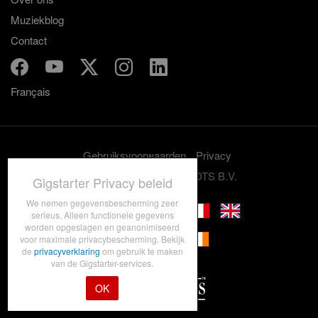
Muziekblog
Contact
Français
Gebruiksvoorwaarden
Privacy
© 2012-2026 GRASSROOTS B.V.
Gigstarter Privacy beleid
We nemen gegevensbescherming zeer
serieus. Alleen functionele gegevens
worden opgeslagen en geanonimiseerd
voor maximale privacybescherming. Bekijk
de
privacyverklaring
om gebruik te maken
van de Gigstarter-services.
OK