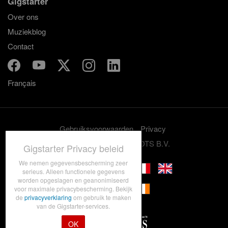
Gigstarter
Over ons
Muziekblog
Contact
Français
Gebruiksvoorwaarden
Privacy
© 2012-2026 GRASSROOTS B.V.
Gigstarter Privacy beleid
We nemen gegevensbescherming zeer
serieus. Alleen functionele gegevens
worden opgeslagen en geanonimiseerd
voor maximale privacybescherming. Bekijk
de
privacyverklaring
om gebruik te maken
van de Gigstarter-services.
OK