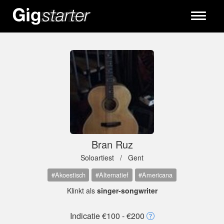
Toggle
navigati
Bran Ruz
Soloartiest /
Gent
#Akoestisch
#Alternatief
#Americana
Klinkt als
singer-songwriter
Indicatie €100 - €200