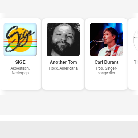
SIGE
Another Tom
Carl Durant
Th
Akoestisch,
Rock, Americana
Pop, Singer-
Nederpop
songwriter