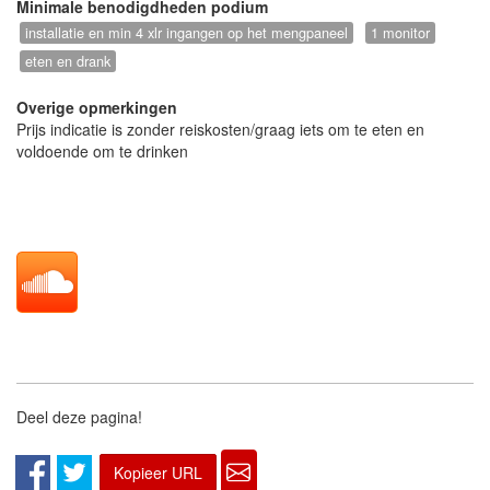
A’pen,Dranouter, Dranouter aan Zee ….
Minimale benodigdheden podium
installatie en min 4 xlr ingangen op het mengpaneel
1 monitor
eten en drank
In alle stilte, behalve voor de buren, werd er aan
nieuwe songs gewerkt en is er de blijvende
Overige opmerkingen
Prijs indicatie is zonder reiskosten/graag iets om te eten en
zoektocht naar een eigen geluid.
voldoende om te drinken
Ondertussen zitten we al een stadium. Ja, het was
ondertussen al een tijd geleden maar de
confrontatie met het publiek werden een meevaller
met oa geslaagde passages op Kunstkader
Mariakerke (2x in De Hoeve), privéfeestjes,try-outs
in besloten kring, ....
Deel deze pagina!
Kopieer URL