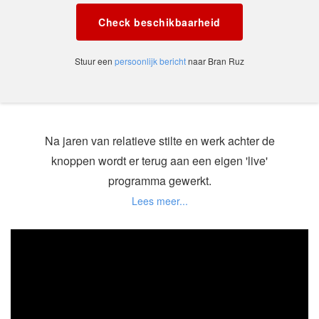
Check beschikbaarheid
Stuur een
persoonlijk bericht
naar Bran Ruz
Na jaren van relatieve stilte en werk achter de
knoppen wordt er terug aan een eigen 'live'
programma gewerkt.
Wat tot dan allemaal een beetje lokaal was
gebleven werd plots helemaal anders toen
JUSDORANGE opeens de halve finale van de RR
bereikte en zeer lovende kritieken kreeg in het toen
populaire programma ‘Vrijaf’ van Gust De Coster.