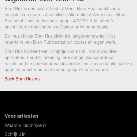
Bran Ruz is een solo-artiest uit Gent. Bran Ruz maakt vooral
muziek in de genres Akoestisch, Alternatief & Americana. Bran
Ruz heeft sinds de inschrijving op 14/02/2018 in totaal 0
geverifieerde boekingen via Gigstarter binnengehaald.
De muziek van Bran Ruz klinkt als: singer-songwriter. Het
repertoire van Bran Ruz bestaat uit covers en eigen werk.
Bran Ruz hanteert een richtprijs van €100 - €200 voor live
optredens. Houd er rekening mee dat geluidsapparatuur,
reisafstand en speelduur van invloed zullen zijn op de uiteindelijke
gage maar schroom niet om het gesprek aan te gaan.
Boek Bran Ruz nu
Voor artiesten
Waarom inschrijven?
Schrijf u in!