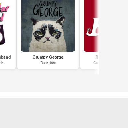
Grumpy George
RitA Coverband
Rock, 90s
Coverband, Nederpop