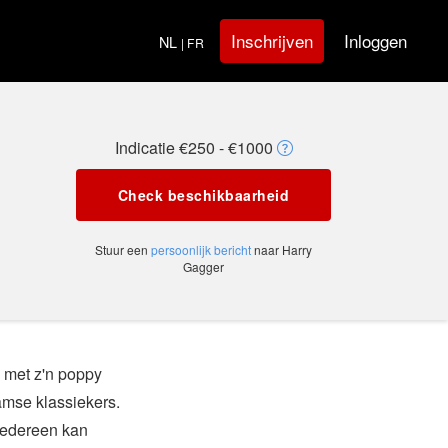
Inloggen
Inschrijven
NL
| FR
Indicatie €250 - €1000
Check beschikbaarheid
Stuur een
persoonlijk bericht
naar Harry
Gagger
 met z'n poppy
mse klassiekers.
 iedereen kan