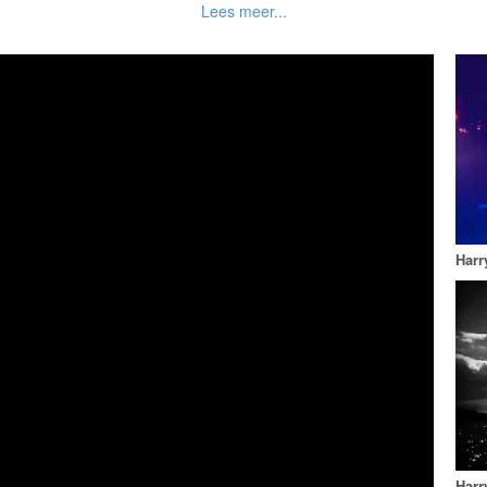
n beetje verliefd", "Zeil je voor het eerst”, “Zij gelooft in mij,
passeren allemaal de revue!
Harry Gagger is : Tom: (Gino’s Eyeball, All Star Wedding Band)
Kennsington: (Donuts, Until Broadway, Asiam)
Finch (Gwyllions, Janez Detd, Asiam)
Bob Cock: Bass (Janez Detd., Asiam)
Regi: Drums (Gwyllions, Asiam)
Harr
Harr