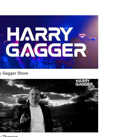
 Suzanne, …”, …
y Gagger Show
y Thomas