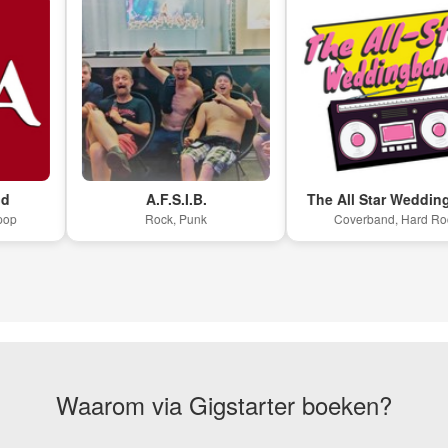
A.F.S.I.B.
The All Star Weddingband
Rock, Punk
Coverband, Hard Rock
Waarom via Gigstarter boeken?