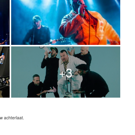
+3
w achterlaat.