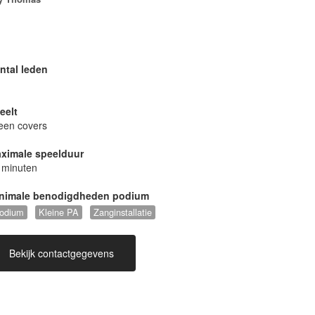
ntal leden
eelt
leen covers
ximale speelduur
 minuten
nimale benodigdheden podium
odium
Kleine PA
Zanginstallatie
Bekijk contactgegevens