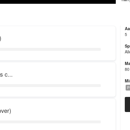
Aa
5
)
Sp
Al
Ma
80
 c...
Mi
P
over)