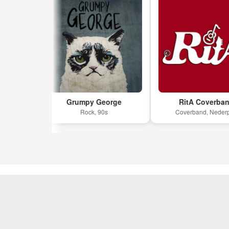
nd
Grumpy George
RitA Coverband
Rock, 90s
Coverband, Nederpop