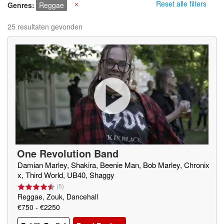
Reset alle filters
Genres
Reggae
X
25 resultaten gevonden
One Revolution Band
Damian Marley, Shakira, Beenie Man, Bob Marley, Chronix
x, Third World, UB40, Shaggy
(
5
)
Reggae, Zouk, Dancehall
€750 - €2250