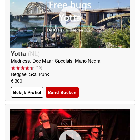
Yotta
(
NL
)
Madness, Doe Maar, Specials, Mano Negra
(
20
)
Reggae, Ska, Punk
€ 300
Bekijk Profiel
Band Boeken