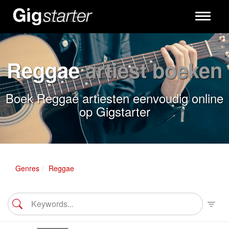
Toggle
navigati
Reggae
artiest boeken
Boek Reggae artiesten eenvoudig online
op Gigstarter
Genres
Reggae