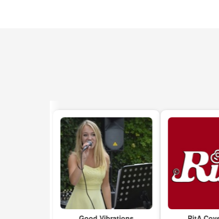
Good Vibrations
RitA Coverba