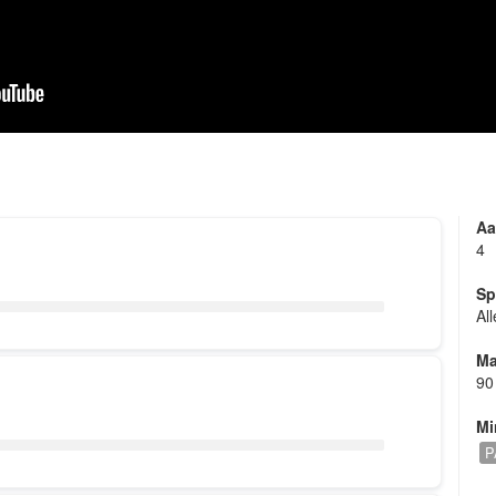
Aa
4
Sp
Al
Ma
90
Mi
P