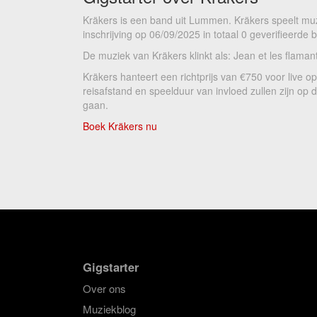
Kräkers is een band uit Lummen. Kräkers speelt mu
inschrijving op 06/09/2025 in totaal 0 geverifieerde
De muziek van Kräkers klinkt als: Jean et les flamant
Kräkers hanteert een richtprijs van €750 voor live 
reisafstand en speelduur van invloed zullen zijn op
gaan.
Boek Kräkers nu
Gigstarter
Over ons
Muziekblog