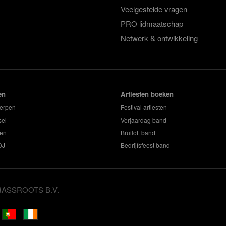
Veelgestelde vragen
PRO lidmaatschap
Netwerk & ontwikkeling
en
Artiesten boeken
erpen
Festival artiesten
sel
Verjaardag band
en
Bruiloft band
DJ
Bedrijfsfeest band
GRASSROOTS B.V.