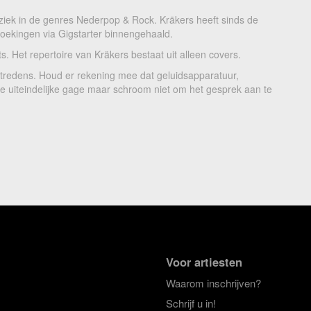
ziek in de genres Nederpop & Rock. Kräkers heeft sinds de
 boekingen via Gigstarter binnengehaald.
s. Het repertoire van Kräkers bestaat uit alleen covers.
optredens. Houd er rekening mee dat geluidsapparatuur,
 de uiteindelijke gage maar schroom niet om het gesprek aan te
Voor artiesten
Waarom inschrijven?
Schrijf u in!