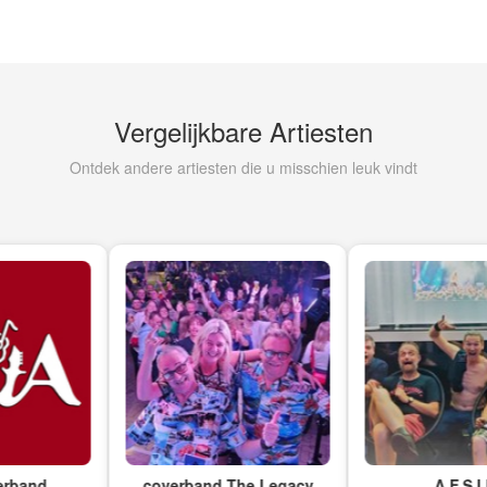
Vergelijkbare Artiesten
Ontdek andere artiesten die u misschien leuk vindt
nd
coverband The Legacy
A.F.S.I.B.