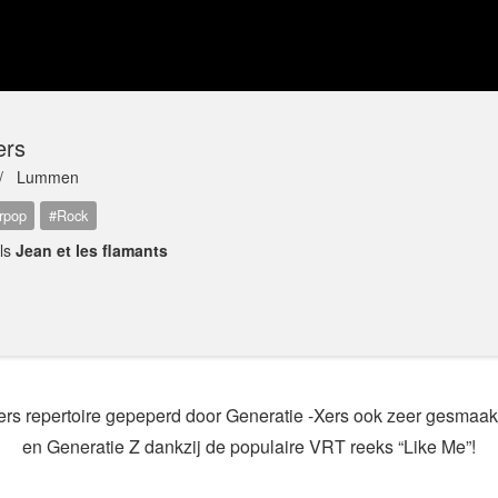
ers
 /
Lummen
rpop
#Rock
als
Jean et les flamants
 repertoire gepeperd door Generatie -Xers ook zeer gesmaakt
en Generatie Z dankzij de populaire VRT reeks “Like Me”!