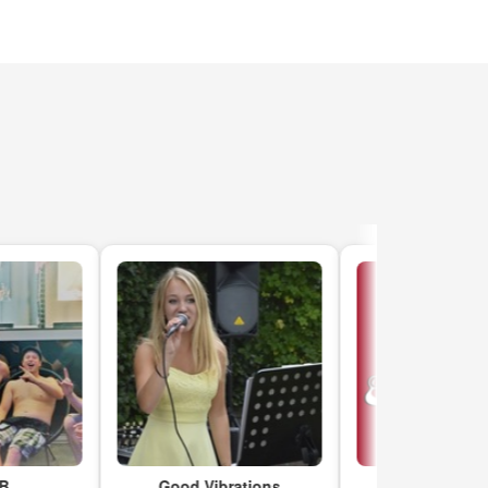
Good Vibrations
RitA Coverband