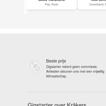
k
Pop, Rock
Coverband, Nede
Beste prijs
Gigstarter rekent geen commissie.
Artiesten steunen ons met een vrijwillig
lidmaatschap.
Gigstarter over Kräkers