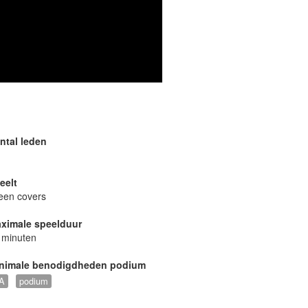
ntal leden
eelt
leen covers
ximale speelduur
 minuten
nimale benodigdheden podium
A
podium