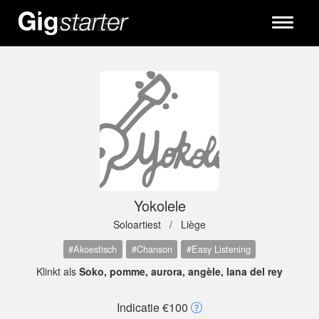
Toggle
navigati
Yokolele
Soloartiest /
Liège
#Akoestisch
#Chanson
#Easy Listening
Klinkt als
Soko, pomme, aurora, angèle, lana del rey
Indicatie €100