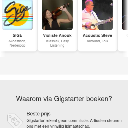
SIGE
Violiste Anouk
Acoustic Steve
C
Akoestisch,
Klassiek, Easy
Allround, Folk
P
Nederpop
Listening
Waarom via Gigstarter boeken?
Beste prijs
Gigstarter rekent geen commissie. Artiesten steunen
ons met een vrijwillig lidmaatschap.