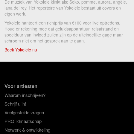
De muziek van Yokolele klinkt als: Soko, pomme, aurora, angèle,
lana del rey. Het repertoire van Yokolele bestaat uit covers en
eigen werk.
Yokolele hanteert een richtprijs van €100 voor live optredens.
Houd er rekening mee dat geluidsapparatuur, reisafstand en
speelduur van invloed zullen zijn op de uiteindelijke gage maar
schroom niet om het gesprek aan te gaan.
Boek Yokolele nu
Voor artiesten
Waarom inschrijven?
Schrijf u in!
Veelgestelde vragen
PRO lidmaatschap
Netwerk & ontwikkeling