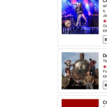
C
wh
e,
Ja
Co
€9
B
D
Th
Fo
€5
B
C