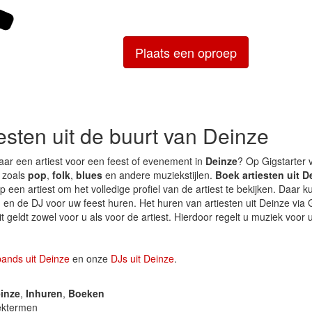
Plaats een oproep
iesten uit de buurt van Deinze
aar een artiest voor een feest of evenement in
Deinze
? Op Gigstarter v
, zoals
pop
,
folk
,
blues
en andere muziekstijlen.
Boek artiesten uit D
p een artiest om het volledige profiel van de artiest te bekijken. Daar ku
n de DJ voor uw feest huren. Het huren van artiesten uit Deinze via G
t geldt zowel voor u als voor de artiest. Hierdoor regelt u muziek voor
bands uit Deinze
en onze
DJs uit Deinze
.
inze
,
Inhuren
,
Boeken
ektermen