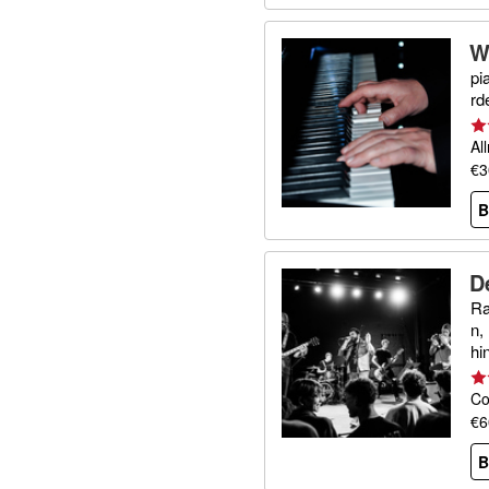
W
pi
rd
Al
€3
B
D
Ra
n,
hi
Co
€6
B