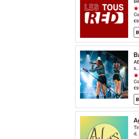
Be
Co
€9
B
B
AB
s,.
Co
€9
B
A
Ti
d,