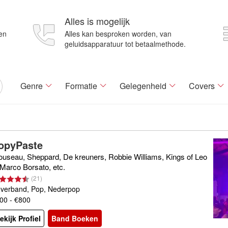
Alles is mogelijk
en
Alles kan besproken worden, van
geluidsapparatuur tot betaalmethode.
Genre
Formatie
Gelegenheid
Covers
opyPaste
ouseau, Sheppard, De kreuners, Robbie Williams, Kings of Leo
 Marco Borsato, etc.
(
21
)
verband, Pop, Nederpop
00 - €800
ekijk Profiel
Band Boeken