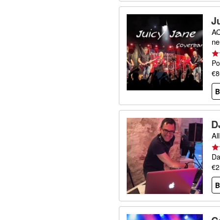
J
AC
ne
Po
€8
B
D
Al
Da
€2
B