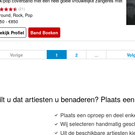
k/pop coverband met een héél goeie vrouwelijke zangeres met
kken ervaring!!!!! Beschikt over eigen PA
(
21
)
lround, Rock, Pop
50 - €850
ekijk Profiel
Band Boeken
Vorige
1
2
...
Vol
lt u dat artiesten u benaderen? Plaats een
Plaats een oproep en deel enke
Wij selecteren handmatig gesch
Uit de beschikbare artiesten ki