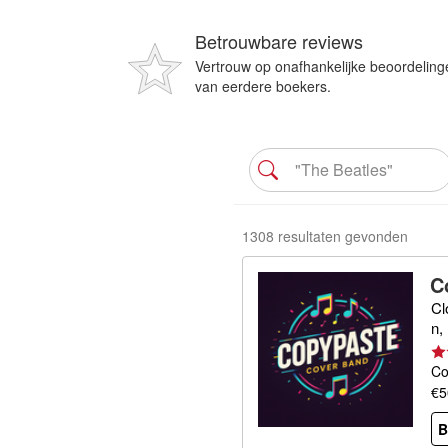
Betrouwbare reviews
Vertrouw op onafhankelijke beoordeling
van eerdere boekers.
1308 resultaten gevonden
C
Cl
n,
Co
€5
B