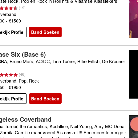
ste Rock, Pop en Rock 'n Roll hits & Vlaamse Klassiekers!
(
19
)
verband
00 - €1500
ekijk Profiel
Band Boeken
ase Six (Base 6)
BA, Bruno Mars, AC/DC, Tina Turner, Billie Eillish, De Kreuner
..
(
46
)
verband, Pop, Rock
50 - €1950
ekijk Profiel
Band Boeken
geless Coverband
na Turner, the romantics, Kodalline, Neil Young, Amy MC Donal
 Zornik, Camille maar vooral Als onszelf!!! Een meerstemmige r