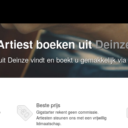
Artiest boeken uit
Deinz
uit Deinze vindt en boekt u gemakkelijk via
Beste prijs
e
Gigstarter rekent geen commissie.
Artiesten steunen ons met een vrijwillig
lidmaatschap.