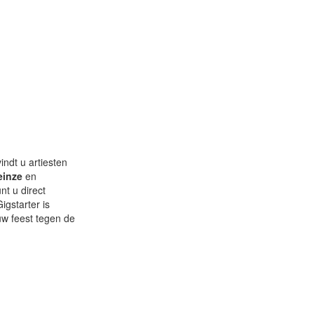
indt u artiesten
einze
en
nt u direct
igstarter is
 uw feest tegen de