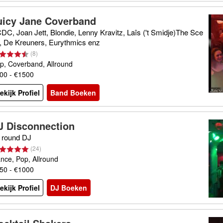
uicy Jane Coverband
DC, Joan Jett, Blondie, Lenny Kravitz, Laîs ('t Smidje)The Sce
, De Kreuners, Eurythmics enz
(
8
)
p, Coverband, Allround
00 - €1500
ekijk Profiel
Band Boeken
J Disconnection
l round DJ
(
24
)
nce, Pop, Allround
50 - €1000
ekijk Profiel
DJ Boeken