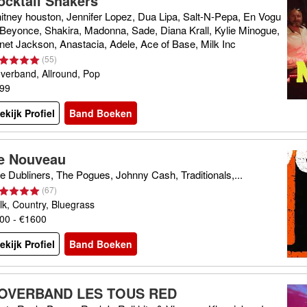
ocktail Shakers
itney houston, Jennifer Lopez, Dua Lipa, Salt-N-Pepa, En Vogu
 Beyonce, Shakira, Madonna, Sade, Diana Krall, Kylie Minogue,
net Jackson, Anastacia, Adele, Ace of Base, Milk Inc
(
55
)
verband, Allround, Pop
99
ekijk Profiel
Band Boeken
e Nouveau
e Dubliners, The Pogues, Johnny Cash, Traditionals,...
(
67
)
lk, Country, Bluegrass
00 - €1600
ekijk Profiel
Band Boeken
OVERBAND LES TOUS RED