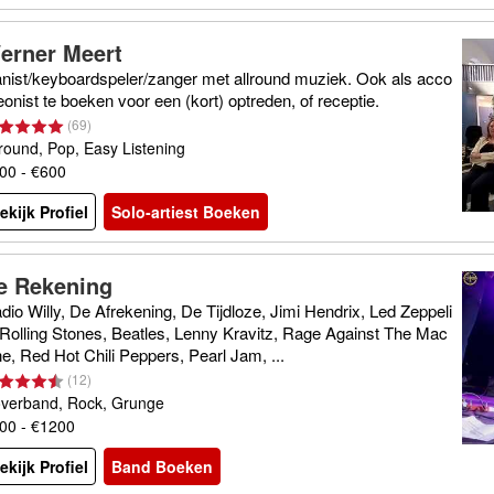
erner Meert
anist/keyboardspeler/zanger met allround muziek. Ook als acco
eonist te boeken voor een (kort) optreden, of receptie.
(
69
)
lround, Pop, Easy Listening
00 - €600
ekijk Profiel
Solo-artiest Boeken
e Rekening
dio Willy, De Afrekening, De Tijdloze, Jimi Hendrix, Led Zeppeli
 Rolling Stones, Beatles, Lenny Kravitz, Rage Against The Mac
ne, Red Hot Chili Peppers, Pearl Jam, ...
(
12
)
verband, Rock, Grunge
00 - €1200
ekijk Profiel
Band Boeken