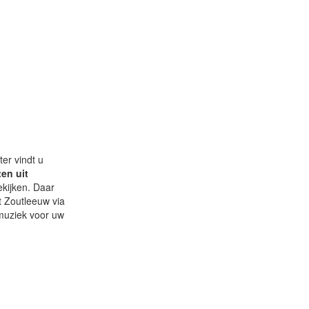
ter vindt u
ten uit
ekijken. Daar
t Zoutleeuw via
 muziek voor uw