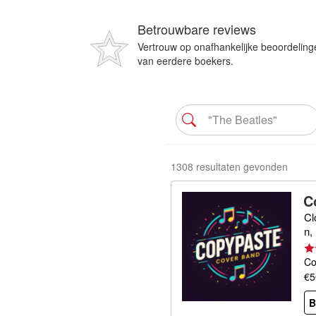
Betrouwbare reviews
Vertrouw op onafhankelijke beoordeling
van eerdere boekers.
1308 resultaten gevonden
C
Cl
n,
Co
€5
B