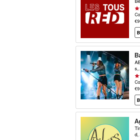
Be
Co
€9
B
B
AB
s,.
Co
€9
B
A
Ti
d,