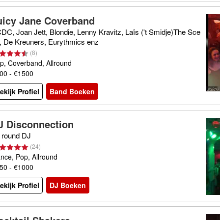
uicy Jane Coverband
DC, Joan Jett, Blondie, Lenny Kravitz, Laîs ('t Smidje)The Sce
, De Kreuners, Eurythmics enz
(
8
)
p, Coverband, Allround
00 - €1500
ekijk Profiel
Band Boeken
J Disconnection
l round DJ
(
24
)
nce, Pop, Allround
50 - €1000
ekijk Profiel
DJ Boeken