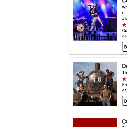
C
wh
e,
Ja
Co
€9
B
D
Th
Fo
€5
B
C