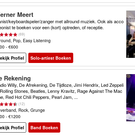
erner Meert
anist/keyboardspeler/zanger met allround muziek. Ook als acco
eonist te boeken voor een (kort) optreden, of receptie.
(
69
)
lround, Pop, Easy Listening
00 - €600
ekijk Profiel
Solo-artiest Boeken
e Rekening
dio Willy, De Afrekening, De Tijdloze, Jimi Hendrix, Led Zeppeli
 Rolling Stones, Beatles, Lenny Kravitz, Rage Against The Mac
ne, Red Hot Chili Peppers, Pearl Jam, ...
(
12
)
verband, Rock, Grunge
00 - €1200
ekijk Profiel
Band Boeken