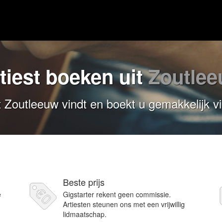
tiest boeken uit
Zoutle
it Zoutleeuw vindt en boekt u gemakkelijk vi
Beste prijs
e
Gigstarter rekent geen commissie.
Artiesten steunen ons met een vrijwillig
lidmaatschap.