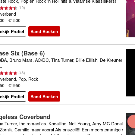
ste Rock, Pop en Rock 'n Roll hits & Vlaamse Klassiekers!
(
19
)
verband
00 - €1500
ekijk Profiel
Band Boeken
ase Six (Base 6)
BA, Bruno Mars, AC/DC, Tina Turner, Billie Eillish, De Kreuner
..
(
46
)
verband, Pop, Rock
50 - €1950
ekijk Profiel
Band Boeken
geless Coverband
na Turner, the romantics, Kodalline, Neil Young, Amy MC Donal
 Zornik, Camille maar vooral Als onszelf!!! Een meerstemmige r