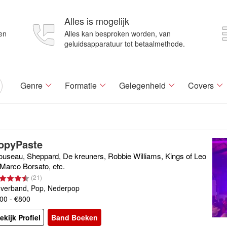
Alles is mogelijk
en
Alles kan besproken worden, van
geluidsapparatuur tot betaalmethode.
Genre
Formatie
Gelegenheid
Covers
opyPaste
ouseau, Sheppard, De kreuners, Robbie Williams, Kings of Leo
 Marco Borsato, etc.
(
21
)
verband, Pop, Nederpop
00 - €800
ekijk Profiel
Band Boeken