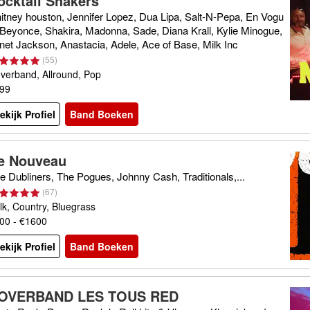
ocktail Shakers
itney houston, Jennifer Lopez, Dua Lipa, Salt-N-Pepa, En Vogu
 Beyonce, Shakira, Madonna, Sade, Diana Krall, Kylie Minogue,
net Jackson, Anastacia, Adele, Ace of Base, Milk Inc
(
55
)
verband, Allround, Pop
99
ekijk Profiel
Band Boeken
e Nouveau
e Dubliners, The Pogues, Johnny Cash, Traditionals,...
(
67
)
lk, Country, Bluegrass
00 - €1600
ekijk Profiel
Band Boeken
OVERBAND LES TOUS RED