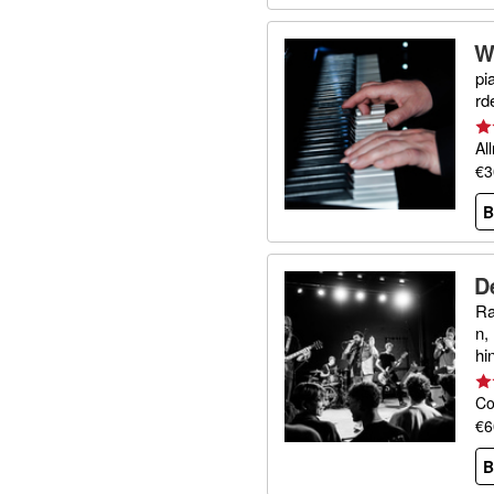
W
pi
rd
Al
€3
B
D
Ra
n,
hi
Co
€6
B