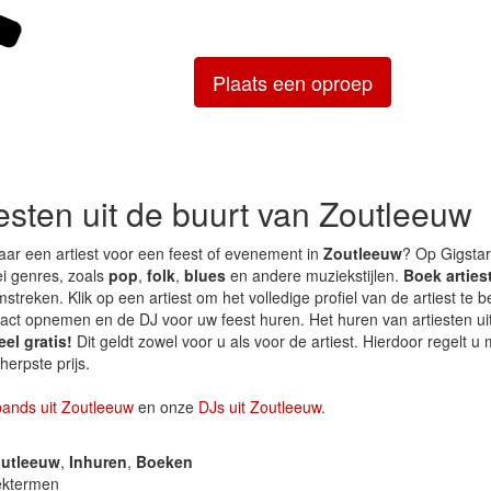
Plaats een oproep
iesten uit de buurt van Zoutleeuw
aar een artiest voor een feest of evenement in
Zoutleeuw
? Op Gigstar
lei genres, zoals
pop
,
folk
,
blues
en andere muziekstijlen.
Boek arties
streken. Klik op een artiest om het volledige profiel van de artiest te b
ntact opnemen en de DJ voor uw feest huren. Het huren van artiesten ui
el gratis!
Dit geldt zowel voor u als voor de artiest. Hierdoor regelt u
herpste prijs.
bands uit Zoutleeuw
en onze
DJs uit Zoutleeuw
.
utleeuw
,
Inhuren
,
Boeken
ektermen