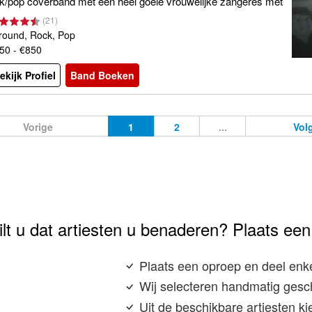
k/pop coverband met een héél goeie vrouwelijke zangeres met
kken ervaring!!!!! Beschikt over eigen PA
(
21
)
lround, Rock, Pop
50 - €850
ekijk Profiel
Band Boeken
Vorige
1
2
...
Vol
lt u dat artiesten u benaderen? Plaats een
Plaats een oproep en deel enke
Wij selecteren handmatig gesch
Uit de beschikbare artiesten ki