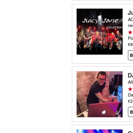
J
AC
ne
Po
€8
B
D
Al
Da
€2
B