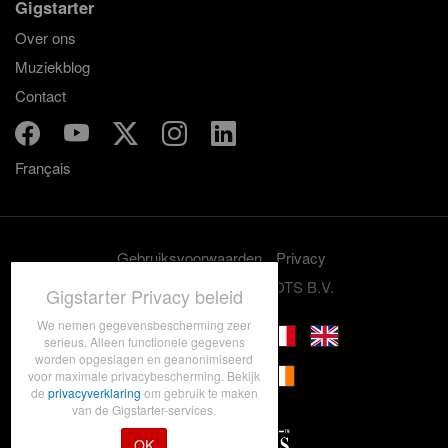
Gigstarter
Over ons
Muziekblog
Contact
Français
Gebruiksvoorwaarden
Privacy
© 2012-2026 GRASSROOTS B.V.
Gigstarter Privacy beleid
We nemen gegevensbescherming zeer
serieus. Alleen functionele gegevens
worden opgeslagen en geanonimiseerd
voor maximale privacybescherming. Bekijk
de
privacyverklaring
om gebruik te maken
van de Gigstarter-services.
OK