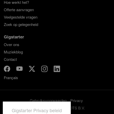
Hoe werkt het?
Offerte aanvragen
Veelgestelde vragen
Zoek op gelegenheid
Gigstarter
Over ons
Muziekblog
Contact
Français
Gebruiksvoorwaarden
Privacy
© 2012-2026 GRASSROOTS B.V.
Gigstarter Privacy beleid