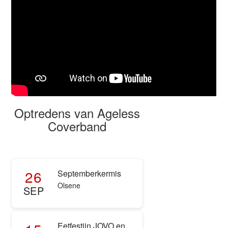
Optredens van Ageless
Coverband
26
Septemberkermis
Olsene
SEP
Eetfestijn JOVO en