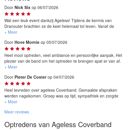
Door
Nick Six
op 06/07/2026
Wat een leuk event dankzij Ageless! Tijdens de kermis van
Dranouter brachten ze de keet helemaal tot leven. Vanaf de
eerste noot zat de sfeer er meteen in en wisten ze het publiek
moeiteloos mee te krijgen.
Door
Hove Mornie
op 05/07/2026
Niet alleen muzikaal waren ze ijzersterk, ook de interactie met de
bezoekers én de organisatie was fantastisch. Ze voelden perfect
Heel mooi optreden, veel ambiance en persoonlijke aanpak. Het
aan wat het publiek wilde en zorgden ervoor dat jong en oud
plezier van de band om het optreden te brengen spat er van af.
volop konden meezingen en genieten.
iedereen dik tevreden. Bedankt
Door
Pieter De Coster
op 04/07/2026
Een geweldige mix van zalige muziek, bekende meezingers en
bakken energie maakte van hun optreden een onvergetelijke
ervaring. Wie op zoek is naar een coverband die gegarandeerd
Heel tevreden over ageless Coverband. Gemaakte afspraken
sfeer brengt, hoeft niet verder te zoeken.
werden nagekomen. Groep was op tijd, sympathiek en zorgde
voor veel sfeer op onze markt ondanks het warme weer.
Ageless is een absolute aanrader! Bedankt voor de fantastische
Geen minuut spijt gehad om jullie vast te leggen. Een aanrader
Meer reviews
avond!
voor op elk event!
Optredens van Ageless Coverband