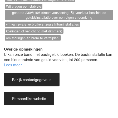
Wij vragen een stabiele
geaarde 230V/16A-stroomvoorziening. Bij voorkeur beschikt de
geluidsinstallatie over een eigen stroomkring
vrij van zware verbruikers (zoals frituurinstallaties
koelingen of verlichting met dimmers)
om storingen en brom te vermijden.
Overige opmerkingen
U kan onze band met basisgeluid boeken. De basisinstallatie kan
een binnenruimte van geluid voorzien, tot 200 personen.
PA en uitgebreid licht in functie van grote evenementen doen we
graag een verwijzing maar is verblijvend.
Bekijk contactgegevens
De prijs zal bepaald worden adhv het evenement en de
gevraagde uitrusting.
Persoonlijke website