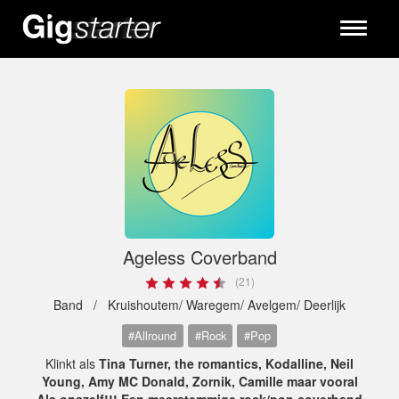
Toggle
navigati
Ageless Coverband
(21)
Band /
Kruishoutem/ Waregem/ Avelgem/ Deerlijk
#Allround
#Rock
#Pop
Klinkt als
Tina Turner, the romantics, Kodalline, Neil
Young, Amy MC Donald, Zornik, Camille maar vooral