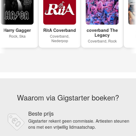
Harry Gagger
RitA Coverband
coverband The
A.
Legacy
Rock, Ska
Coverband,
Ro
Nederpop
Coverband, Rock
Waarom via Gigstarter boeken?
Beste prijs
Gigstarter rekent geen commissie. Artiesten steunen
ons met een vrijwillig lidmaatschap.