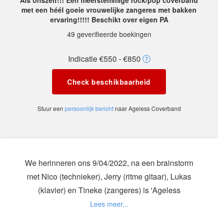
Als onszelf!!! Een meerstemmige rock/pop coverband
met een héél goeie vrouwelijke zangeres met bakken
ervaring!!!!! Beschikt over eigen PA
49 geverifieerde boekingen
Indicatie €550 - €850
Check beschikbaarheid
Stuur een
persoonlijk bericht
naar Ageless Coverband
We herinneren ons 9/04/2022, na een brainstorm
met Nico (technieker), Jerry (ritme gitaar), Lukas
(klavier) en Tineke (zangeres) is 'Ageless
Coverband' ge-(her)boren.
De samenstelling van de band is een afgeleide van