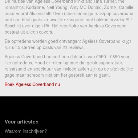
De muziek van Ageless Coverband klinkt als: Tina Turner, the
romantics, Kodalline, Neil Young, Amy MC Donald, Zornik, Camille
maar vooral Als onszelf!!! Een meerstemmige rock/pop coverband
met een héél goeie vrouwelijke zangeres met bakken ervaring!!!!!
Beschikt over eigen PA. Het repertoire van Ageless Coverband
bestaat uit alleen covers.
De optredens worden goed ontvangen: Ageless Coverband krijgt
4.7 uit 5 sterren op basis van 21 reviews.
Ageless Coverband hanteert een richtprijs van €550 - €850 voor
live optredens. Houd er rekening mee dat geluidsapparatuur,
reisafstand en speelduur van invloed zullen zijn op de uiteindelijke
gage maar schroom niet om het gesprek aan te gaan.
Boek Ageless Coverband nu
Voor artiesten
Waarom inschrijven?