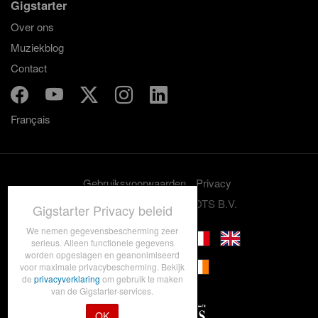
Gigstarter
Over ons
Muziekblog
Contact
Français
Gebruiksvoorwaarden
Privacy
© 2012-2026 GRASSROOTS B.V.
Gigstarter Privacy beleid
We nemen gegevensbescherming zeer
serieus. Alleen functionele gegevens
worden opgeslagen en geanonimiseerd
voor maximale privacybescherming. Bekijk
de
privacyverklaring
om gebruik te maken
van de Gigstarter-services.
OK