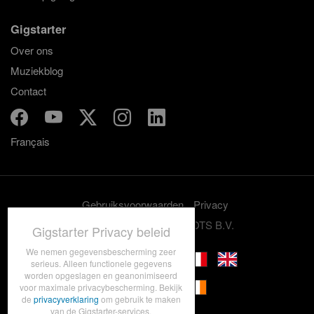
Gigstarter
Over ons
Muziekblog
Contact
Français
Gebruiksvoorwaarden
Privacy
© 2012-2026 GRASSROOTS B.V.
Gigstarter Privacy beleid
We nemen gegevensbescherming zeer
serieus. Alleen functionele gegevens
worden opgeslagen en geanonimiseerd
voor maximale privacybescherming. Bekijk
de
privacyverklaring
om gebruik te maken
van de Gigstarter-services.