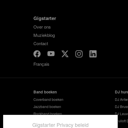
Gigstarter
Over ons
Muziekblog
Contact
Français
Band boeken
DJ hur
Coverband boeken
DJ Antw
Jazzband boeken
DJ Brus
Rockband boeken
DJ Leuv
Feestband boeken
Bruiloft 
Gigstarter Privacy beleid