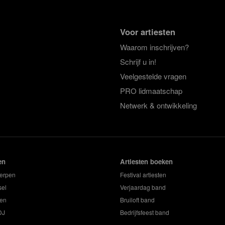
Voor artiesten
Waarom inschrijven?
Schrijf u in!
Veelgestelde vragen
PRO lidmaatschap
Netwerk & ontwikkeling
en
Artiesten boeken
erpen
Festival artiesten
sel
Verjaardag band
en
Bruiloft band
DJ
Bedrijfsfeest band