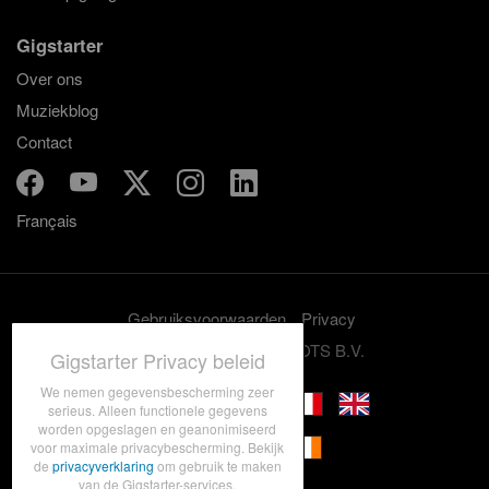
Gigstarter
Over ons
Muziekblog
Contact
Français
Gebruiksvoorwaarden
Privacy
© 2012-2026 GRASSROOTS B.V.
Gigstarter Privacy beleid
We nemen gegevensbescherming zeer
serieus. Alleen functionele gegevens
worden opgeslagen en geanonimiseerd
voor maximale privacybescherming. Bekijk
de
privacyverklaring
om gebruik te maken
van de Gigstarter-services.